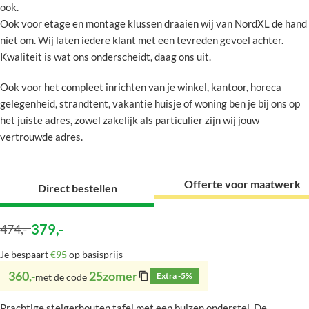
ook.
Ook voor etage en montage klussen draaien wij van NordXL de hand
niet om. Wij laten iedere klant met een tevreden gevoel achter.
Kwaliteit is wat ons onderscheidt, daag ons uit.
Ook voor het compleet inrichten van je winkel, kantoor, horeca
gelegenheid, strandtent, vakantie huisje of woning ben je bij ons op
het juiste adres, zowel zakelijk als particulier zijn wij jouw
vertrouwde adres.
Offerte voor maatwerk
Direct bestellen
379
,-
474
,-
Je bespaart
€95
op basisprijs
360,-
25zomer
Extra -5%
met de code
Prachtige steigerhouten tafel met een buizen onderstel. De