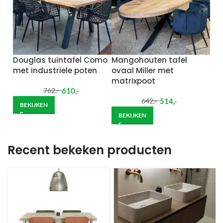
Douglas tuintafel Como
Mangohouten tafel
met industriele poten
ovaal Miller met
matrixpoot
610
,-
762
,-
514
,-
642
,-
BEKIJKEN
BEKIJKEN
Recent bekeken producten