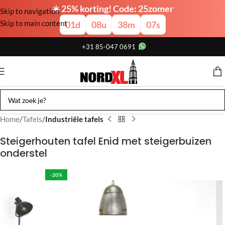
☀️ 25% korting! Code: 25zomer
Skip to navigation
Skip to main content
01
d
08
u
38
m
06
s
+31 85-047 0691
Home
Tafels
Industriële tafels
Steigerhouten tafel Enid met steigerbuizen
onderstel
-20%