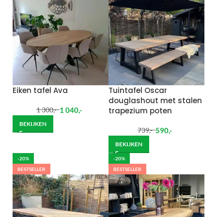
Eiken tafel Ava
Tuintafel Oscar
douglashout met stalen
1 040
,-
trapezium poten
1 300
,-
BEKIJKEN
590
,-
739
,-
BEKIJKEN
-20%
-20%
BESTSELLER
BESTSELLER