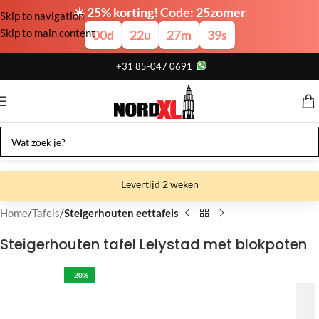
☀️ 25% korting! Code: 25zomer
Skip to navigation
Skip to main content
00
d
22
u
27
m
38
s
+31 85-047 0691
Levertijd 2 weken
Gratis verzending
Home
Tafels
Steigerhouten eettafels
Gratis afhalen
Steigerhouten tafel Lelystad met blokpoten
Showroom bij fabriek
-20%