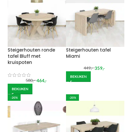
Steigerhouten ronde
Steigerhouten tafel
tafel Bluff met
Miami
kruispoten
359
,-
449
,-
BEKIJKEN
464
,-
580
,-
BEKIJKEN
-20%
-20%