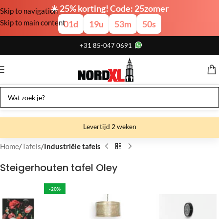
☀️ 25% korting! Code: 25zomer
Skip to navigation
Skip to main content
01
d
19
u
53
m
49
s
+31 85-047 0691
Levertijd 2 weken
Gratis verzending
Home
Tafels
Industriële tafels
Gratis afhalen
Steigerhouten tafel Oley
Showroom bij fabriek
-20%