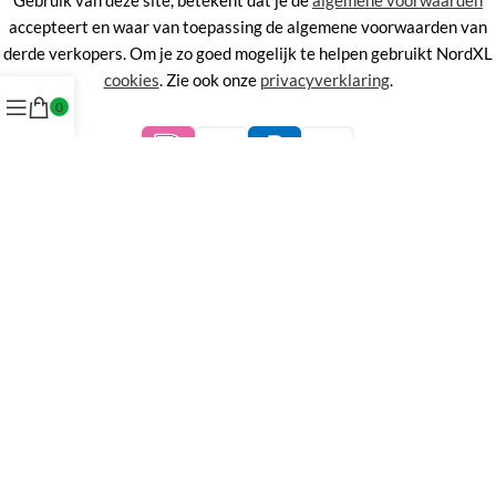
Gebruik van deze site, betekent dat je de
algemene voorwaarden
accepteert en waar van toepassing de algemene voorwaarden van
derde verkopers. Om je zo goed mogelijk te helpen gebruikt NordXL
cookies
. Zie ook onze
privacyverklaring
.
0
©
NordXL
KVK 71338403, BTW NL858676394B01.
Aan de informatie op deze site kunnen geen rechten worden
ontleend.
Alle rechten voorbehouden. Alle prijzen zijn inclusief BTW.
Menu