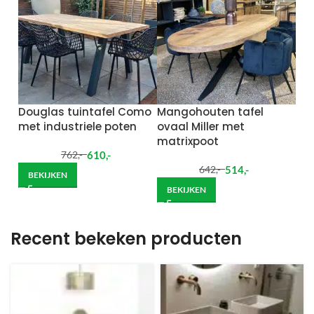
Douglas tuintafel Como
Mangohouten tafel
met industriele poten
ovaal Miller met
matrixpoot
610
,-
762
,-
514
,-
642
,-
BEKIJKEN
BEKIJKEN
Recent bekeken producten