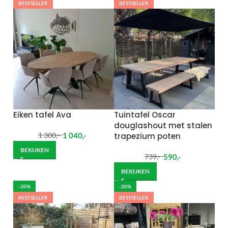
BESTSELLER
BESTSELLER
Eiken tafel Ava
Tuintafel Oscar
douglashout met stalen
1 040
,-
trapezium poten
1 300
,-
BEKIJKEN
590
,-
739
,-
BEKIJKEN
-20%
-20%
BESTSELLER
BESTSELLER