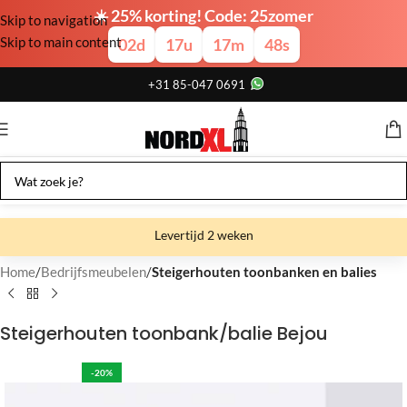
☀️ 25% korting! Code: 25zomer
Skip to navigation
Skip to main content
02
d
17
u
17
m
47
s
+31 85-047 0691
Levertijd 2 weken
Gratis verzending
Home
Bedrijfsmeubelen
Steigerhouten toonbanken en balies
Gratis afhalen
Steigerhouten toonbank/balie Bejou
Showroom bij fabriek
-20%