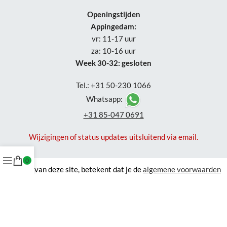
Openingstijden
Appingedam:
vr: 11-17 uur
za: 10-16 uur
Week 30-32: gesloten
Tel.: +31 50-230 1066
Whatsapp:
+31 85-047 0691
Wijzigingen of status updates uitsluitend via email.
0
Gebruik van deze site, betekent dat je de
algemene voorwaarden
accepteert en waar van toepassing de algemene voorwaarden van
derde verkopers. Om je zo goed mogelijk te helpen gebruikt NordXL
cookies
. Zie ook onze
privacyverklaring
.