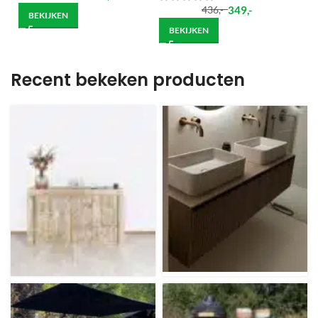
349
,-
436
,-
BEKIJKEN
BEKIJKEN
Recent bekeken producten