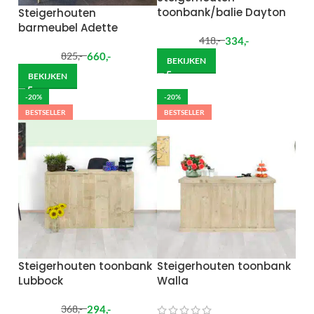
toonbank/balie Dayton
Steigerhouten
barmeubel Adette
334
,-
418
,-
660
,-
825
,-
BEKIJKEN
BEKIJKEN
-20%
-20%
BESTSELLER
BESTSELLER
Steigerhouten toonbank
Steigerhouten toonbank
Lubbock
Walla
294
,-
368
,-