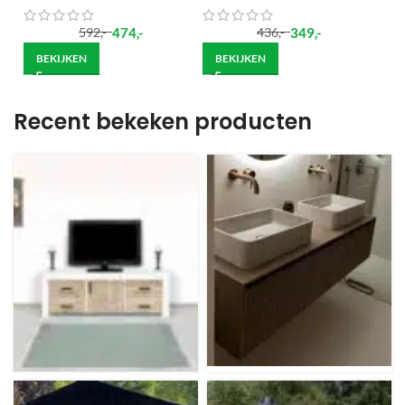
474
,-
349
,-
592
,-
436
,-
BEKIJKEN
BEKIJKEN
Recent bekeken producten