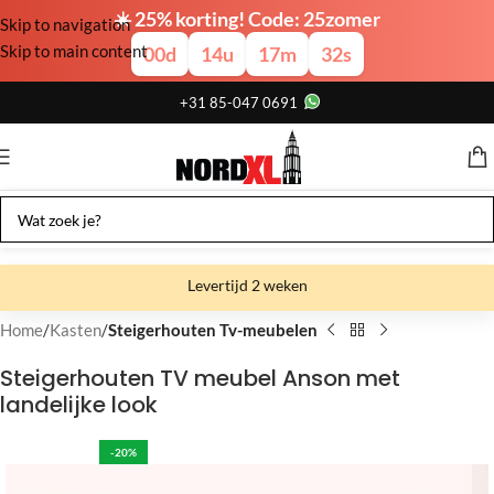
☀️ 25% korting! Code: 25zomer
Skip to navigation
Skip to main content
00
d
14
u
17
m
31
s
+31 85-047 0691
Levertijd 2 weken
Gratis verzending
Home
Kasten
Steigerhouten Tv-meubelen
Gratis afhalen
Steigerhouten TV meubel Anson met
landelijke look
Showroom bij fabriek
-20%