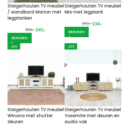
Steigerhouten TV meubel
Steigerhouten TV meubel
/ wandbord Marion met
Mio met legplank
legplanken
234
,-
293
,-
245
,-
306
,-
BEKIJKEN
BEKIJKEN
-20%
-20%
Steigerhouten TV meubel
Steigerhouten TV meubel
Winona met shutter
Yosemite met deuren en
deuren
audio vak