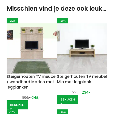
Misschien vind je deze ook leuk…
-20%
-20%
Steigerhouten TV meubel
Steigerhouten TV meubel
/ wandbord Marion met
Mio met legplank
legplanken
234
,-
293
,-
245
,-
306
,-
BEKIJKEN
BEKIJKEN
-20%
-20%