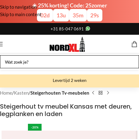
☀️ 25% korting! Code: 25zomer
Skip to navigation
Skip to main content
02
d
13
u
35
m
29
s
+31 85-047 0691
Levertijd 2 weken
Gratis verzending
Home
Kasten
Steigerhouten Tv-meubelen
Gratis afhalen
Steigerhout tv meubel Kansas met deuren,
legplanken en laden
Showroom bij fabriek
-20%