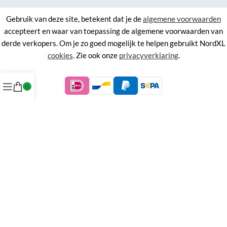
Gebruik van deze site, betekent dat je de
algemene voorwaarden
accepteert en waar van toepassing de algemene voorwaarden van
derde verkopers. Om je zo goed mogelijk te helpen gebruikt NordXL
cookies
. Zie ook onze
privacyverklaring
.
0
©
NordXL
KVK 71338403, BTW NL858676394B01.
Aan de informatie op deze site kunnen geen rechten worden
ontleend.
Alle rechten voorbehouden. Alle prijzen zijn inclusief BTW.
Menu