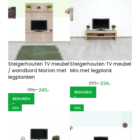
Steigerhouten TV meubel
Steigerhouten TV meubel
/ wandbord Marion met
Mio met legplank
legplanken
234
,-
293
,-
245
,-
306
,-
BEKIJKEN
BEKIJKEN
-20%
-20%