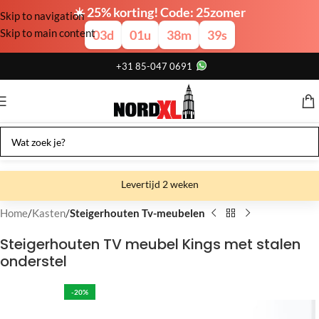
☀️ 25% korting! Code: 25zomer
Skip to navigation
Skip to main content
03
d
01
u
38
m
38
s
+31 85-047 0691
Levertijd 2 weken
Gratis verzending
Home
Kasten
Steigerhouten Tv-meubelen
Gratis afhalen
Steigerhouten TV meubel Kings met stalen
onderstel
Showroom bij fabriek
-20%