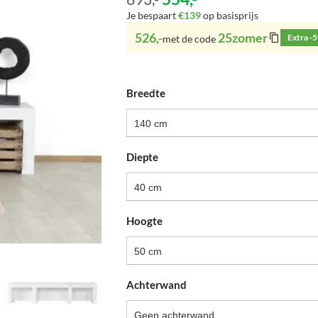
Je bespaart
€139
op basisprijs
526,-
25zomer
Extra -
met de code
Breedte
140 cm
Diepte
40 cm
Hoogte
50 cm
Achterwand
Geen achterwand