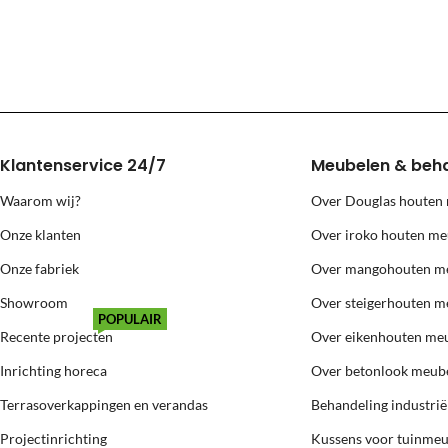
Levering naar eilanden (Texel, Vlie
Voor levering naar bovenstaande eilanden berekenen wij extra kosten
Klantenservice 24/7
Meubelen & beh
Waarom wij?
Over Douglas houten
Onze klanten
Over iroko houten me
Onze fabriek
Over mangohouten m
Showroom
Over steigerhouten m
POPULAIR
Recente projecten
Over eikenhouten me
Inrichting horeca
Over betonlook meub
Terrasoverkappingen en verandas
Behandeling industri
Projectinrichting
Kussens voor tuinme