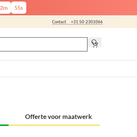
2
m
54
s
Contact
+31 50-2301066
t
Offerte voor maatwerk