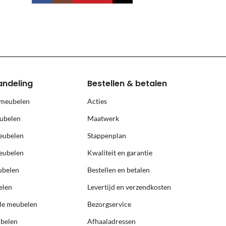
land, Terschelling, Ameland, Schier
, prijs op aanvraag.
andeling
Bestellen & betalen
 meubelen
Acties
ubelen
Maatwerk
eubelen
Stappenplan
eubelen
Kwaliteit en garantie
ubelen
Bestellen en betalen
elen
Levertijd en verzendkosten
ële meubelen
Bezorgservice
ubelen
Afhaaladressen