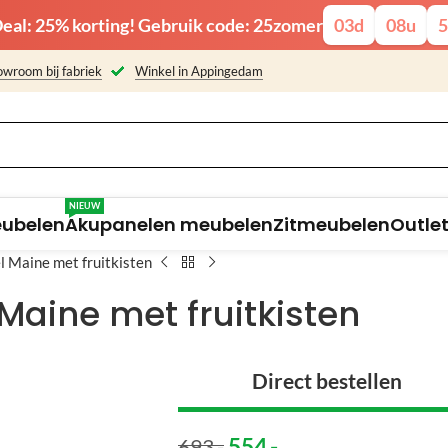
eal: 25% korting! Gebruik code: 25zomer
03
d
08
u
5
wroom bij fabriek
Winkel in Appingedam
NIEUW
eubelen
Akupanelen meubelen
Zitmeubelen
Outle
 Maine met fruitkisten
Maine met fruitkisten
Direct bestellen
554
,-
693
,-