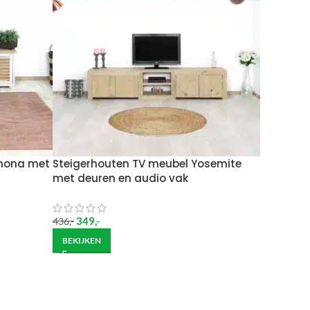
Wil je het meubel gemonteerd hebben op een
inona met
Steigerhouten TV meubel Yosemite
met deuren en audio vak
349
,-
436
,-
BEKIJKEN
ndje moet helpen om de goederen op de juiste
itgebreide bezorging op begane grond rekenen wij