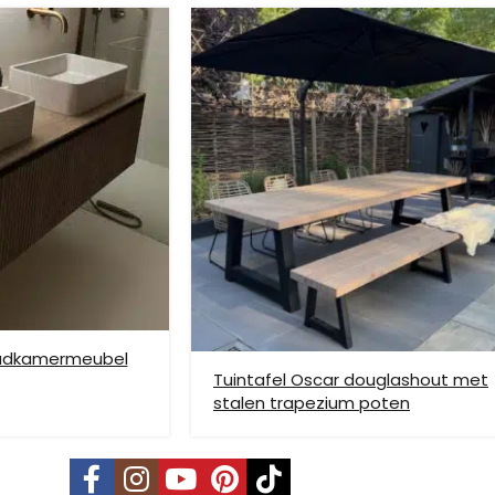
ze verzendmethode te kiezen. Het kan voorkomen dat u een handje mo
nden is niet mogelijk. Dient je meubel met een verhuislift op de gew
e bezorging op etage rekenen wij hier extra kosten voor, prijs op aan
badkamermeubel
Tuintafel Oscar douglashout met
stalen trapezium poten
vering mogelijk. Kleine pakketten kunnen via DHL verstuurd worden, 
s is per pallet en is op aanvraag.