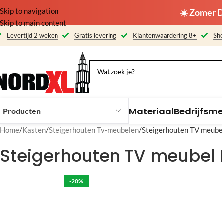
Skip to navigation
☀️ Zomer D
Skip to main content
Levertijd 2 weken
Gratis levering
Klantenwaardering 8+
Sho
Materiaal
Bedrijfsm
Producten
Home
Kasten
Steigerhouten Tv-meubelen
Steigerhouten TV meubel
Steigerhouten TV meubel 
-20%