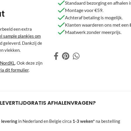
Standaard bezorging en afhalen is
Montage voor €59.
at
Achteraf betaling is mogelijk.
Klanten waarderen ons met een
orbeeld een extra
Maatwerk zonder meerprijs.
l sample plankjes om
d geleverd. Dankzij de
en vlekken.
n NordXL
. Ook deze zijn
via dit formulier
.
LEVERTIJD
GRATIS AFHALEN
VRAGEN?
 levering
in Nederland en Belgie circa
1-3 weken*
na bestelling