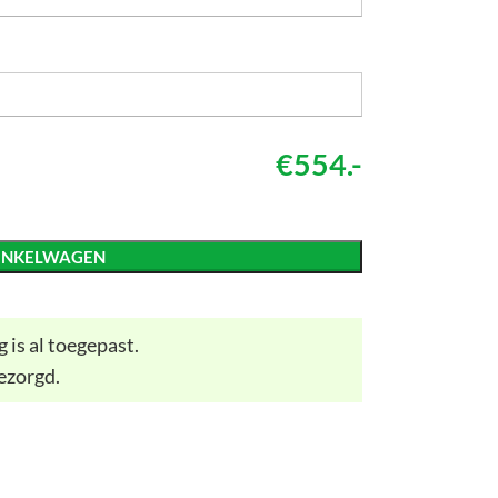
€554.-
INKELWAGEN
 is al toegepast.
ezorgd.