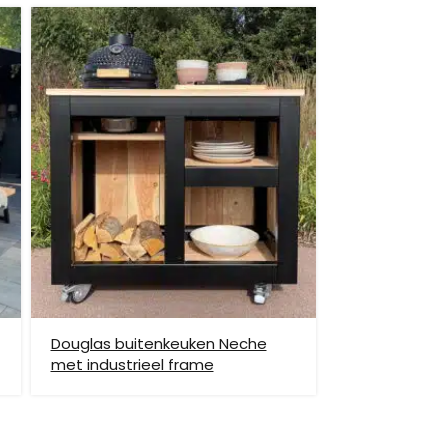
et helpen om de goederen op de juiste plek te
enste locatie te komen, dan dien je dit zelf en op
vraag.
Douglas buitenkeuken Neche
met industrieel frame
hiervoor brengen wij verzendkosten in rekening.