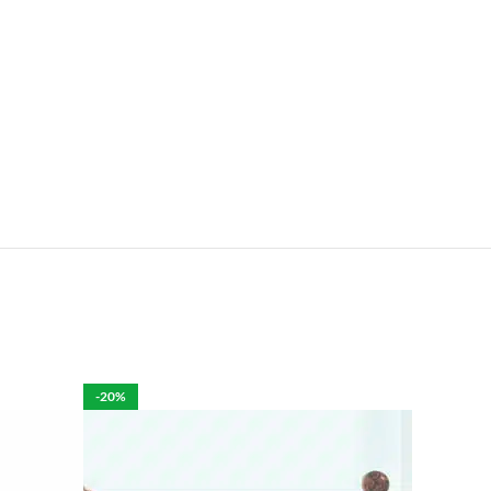
e.
len is het mogelijk om de bestelling tegen betaling
rdelijk voor de eventuele schade aan het product.
-20%
per week in rekening brengen.
 moeten brengen. De kosten hiervan zijn €59 daar