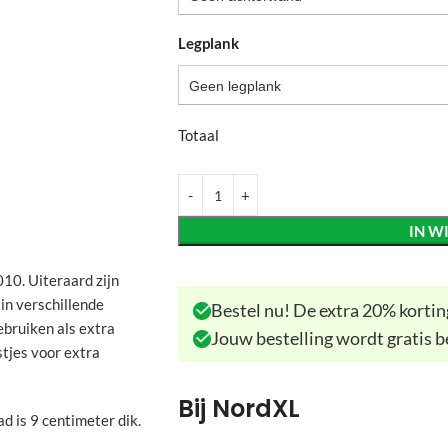
Legplank
Geen legplank
Totaal
IN W
010. Uiteraard zijn
in verschillende
Bestel nu! De extra 20% korting
gebruiken als extra
Jouw bestelling wordt gratis b
stjes voor extra
Bij NordXL
d is 9 centimeter dik.