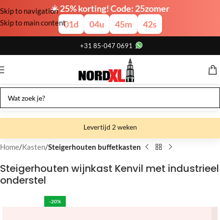
☀️ 25% korting! Code: 25zomer
Skip to navigation
Skip to main content
01
d
04
u
45
m
41
s
+31 85-047 0691
Levertijd 2 weken
Gratis verzending
Home
Kasten
Steigerhouten buffetkasten
Gratis afhalen
Steigerhouten wijnkast Kenvil met industrieel
onderstel
Showroom bij fabriek
-20%