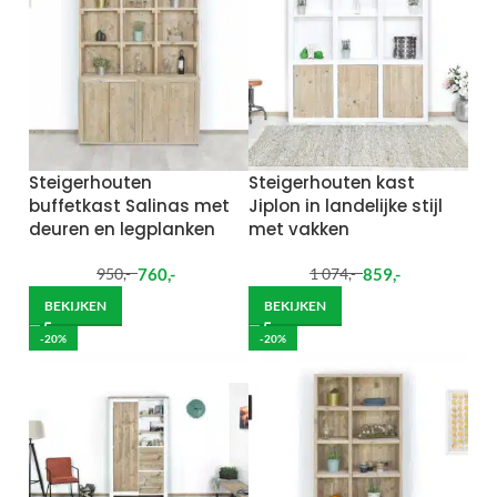
Steigerhouten
Steigerhouten kast
buffetkast Salinas met
Jiplon in landelijke stijl
deuren en legplanken
met vakken
760
,-
859
,-
950
,-
1 074
,-
BEKIJKEN
BEKIJKEN
-20%
-20%