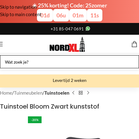
☀️ 25% korting! Code: 25zomer
Skip to navigation
Skip to main content
01
d
06
u
01
m
11
s
+31 85-047 0691
Levertijd 2 weken
Gratis verzending
Home
Tuinmeubelen
Tuinstoelen
Gratis afhalen
Tuinstoel Bloom Zwart kunststof
Showroom bij fabriek
-20%