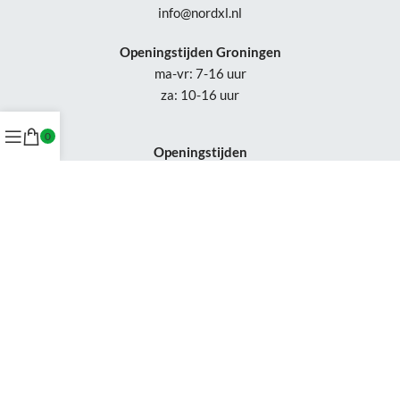
info@nordxl.nl
Openingstijden Groningen
ma-vr: 7-16 uur
za: 10-16 uur
0
Openingstijden
Appingedam:
vr: 11-17 uur
za: 10-16 uur
Week 30-32: gesloten
Tel.: +31 50-230 1066
Whatsapp:
+31 85-047 0691
Wijzigingen of status updates uitsluitend via email.