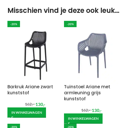
Misschien vind je deze ook leuk…
-20%
-20%
Barkruk Ariane zwart
Tuinstoel Ariane met
kunststof
armleuning grijs
kunststof
130
,-
162
,-
130
,-
162
,-
IN WINKELWAGEN
IN WINKELWAGEN
-20%
-20%