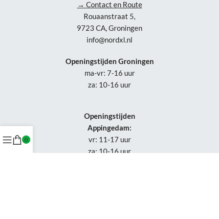
→ Contact en Route
Rouaanstraat 5,
9723 CA, Groningen
info@nordxl.nl
Openingstijden Groningen
ma-vr: 7-16 uur
za: 10-16 uur
Openingstijden
Appingedam:
vr: 11-17 uur
0
za: 10-16 uur
Week 30-32: gesloten
Tel.: +31 50-230 1066
Whatsapp:
+31 85-047 0691