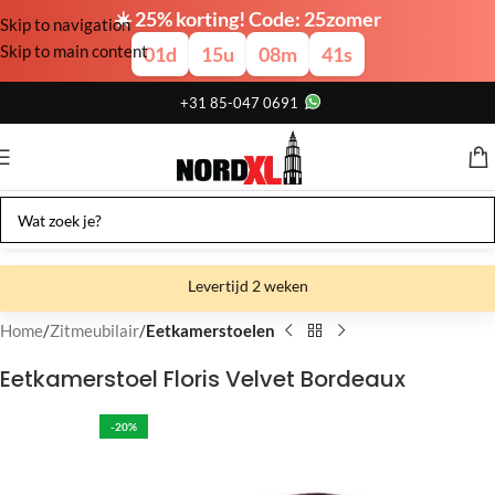
☀️ 25% korting! Code: 25zomer
Skip to navigation
Skip to main content
01
d
15
u
08
m
41
s
+31 85-047 0691
Levertijd 2 weken
Gratis verzending
Home
Zitmeubilair
Eetkamerstoelen
Gratis afhalen
Eetkamerstoel Floris Velvet Bordeaux
Showroom bij fabriek
-20%