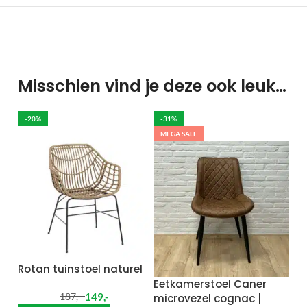
Misschien vind je deze ook leuk…
-20%
-31%
MEGA SALE
Rotan tuinstoel naturel
Eetkamerstoel Caner
149
,-
microvezel cognac |
187
,-