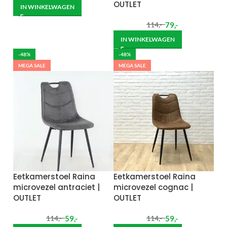
OUTLET
IN WINKELWAGEN
79
,-
114
,-
IN WINKELWAGEN
-48%
-48%
MEGA SALE
MEGA SALE
Eetkamerstoel Raina
Eetkamerstoel Raina
microvezel antraciet |
microvezel cognac |
OUTLET
OUTLET
59
,-
59
,-
114
,-
114
,-