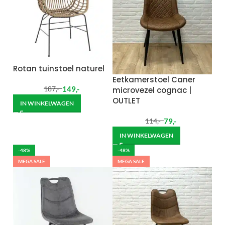
Rotan tuinstoel naturel
Eetkamerstoel Caner
149
,-
microvezel cognac |
187
,-
OUTLET
IN WINKELWAGEN
79
,-
114
,-
IN WINKELWAGEN
-48%
-48%
MEGA SALE
MEGA SALE