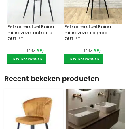
Eetkamerstoel Raina
Eetkamerstoel Raina
microvezel antraciet |
microvezel cognac |
OUTLET
OUTLET
59
,-
59
,-
114
,-
114
,-
IN WINKELWAGEN
IN WINKELWAGEN
Recent bekeken producten