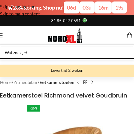
Skip to navigation
🛒20% korting. Shop nu!
06
d
03
u
16
m
19
s
Skip to main content
+31 85-047 0691
Levertijd 2 weken
Gratis verzending
Home
Zitmeubilair
Eetkamerstoelen
Gratis afhalen
Eetkamerstoel Richmond velvet Goudbruin
Showroom bij fabriek
-20%