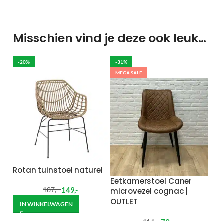
Misschien vind je deze ook leuk…
-20%
-31%
MEGA SALE
Rotan tuinstoel naturel
Eetkamerstoel Caner
149
,-
microvezel cognac |
187
,-
OUTLET
IN WINKELWAGEN