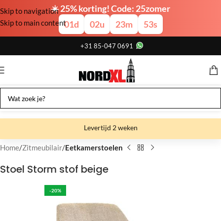
☀️ 25% korting! Code: 25zomer
Skip to navigation
Skip to main content
01
d
02
u
23
m
52
s
+31 85-047 0691
Levertijd 2 weken
Gratis verzending
Home
Zitmeubilair
Eetkamerstoelen
Gratis afhalen
Stoel Storm stof beige
Showroom bij fabriek
-20%