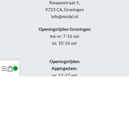
Rouaanstraat 5,
9723 CA, Groningen
info@nordxl.nl
Openingstijden Groningen
ma-vr: 7-16 uur
za: 10-16 uur
Openingstijden
Appingedam:
0
vr: 11-17 uur
za: 10-16 uur
Week 30-32: gesloten
Tel.: +31 50-230 1066
Whatsapp:
+31 85-047 0691