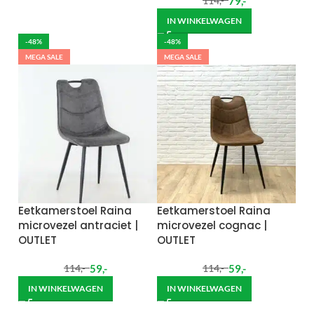
79
,-
114
,-
IN WINKELWAGEN
-48%
-48%
MEGA SALE
MEGA SALE
Eetkamerstoel Raina
Eetkamerstoel Raina
microvezel antraciet |
microvezel cognac |
OUTLET
OUTLET
59
,-
59
,-
114
,-
114
,-
IN WINKELWAGEN
IN WINKELWAGEN