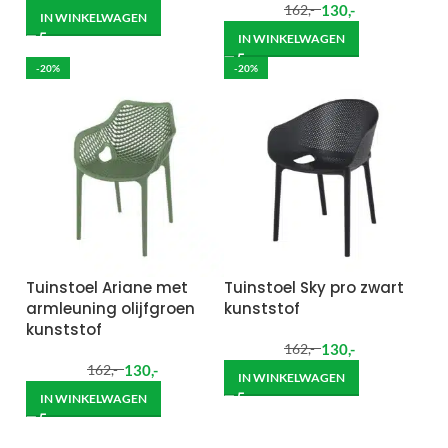
130
,-
162
,-
IN WINKELWAGEN
IN WINKELWAGEN
-20%
-20%
Tuinstoel Ariane met
Tuinstoel Sky pro zwart
armleuning olijfgroen
kunststof
kunststof
130
,-
162
,-
130
,-
162
,-
IN WINKELWAGEN
IN WINKELWAGEN