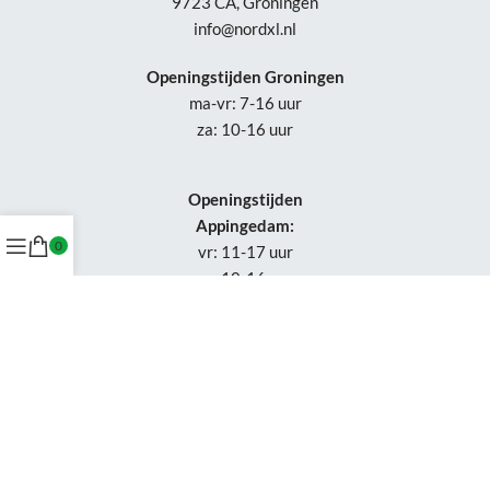
9723 CA, Groningen
info@nordxl.nl
Openingstijden Groningen
ma-vr: 7-16 uur
za: 10-16 uur
Openingstijden
Appingedam:
0
vr: 11-17 uur
za: 10-16 uur
Week 30-32: gesloten
Tel.: +31 50-230 1066
Whatsapp:
+31 85-047 0691
Wijzigingen of status updates uitsluitend via email.