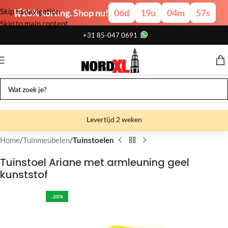
Skip to navigation
🛒20% korting. Shop nu!
06
d
19
u
04
m
57
s
Skip to main content
+31 85-047 0691
Levertijd 2 weken
Gratis verzending
Home
Tuinmeubelen
Tuinstoelen
Gratis afhalen
Tuinstoel Ariane met armleuning geel
kunststof
Showroom bij fabriek
-20%