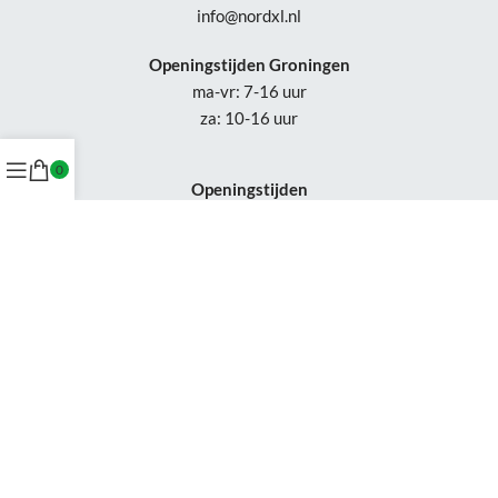
info@nordxl.nl
Openingstijden Groningen
ma-vr: 7-16 uur
za: 10-16 uur
0
Openingstijden
Appingedam:
vr: 11-17 uur
za: 10-16 uur
Week 30-32: gesloten
Tel.: +31 50-230 1066
Whatsapp:
+31 85-047 0691
Wijzigingen of status updates uitsluitend via email.