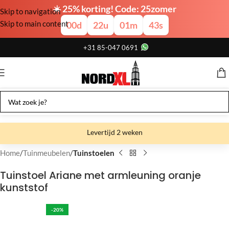
☀️ 25% korting! Code: 25zomer
Skip to navigation
Skip to main content
00
d
22
u
01
m
43
s
+31 85-047 0691
Levertijd 2 weken
Gratis verzending
Home
Tuinmeubelen
Tuinstoelen
Gratis afhalen
Tuinstoel Ariane met armleuning oranje
kunststof
Showroom bij fabriek
-20%