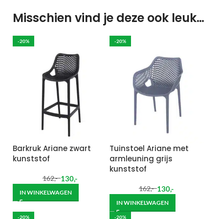
Misschien vind je deze ook leuk…
-20%
-20%
Barkruk Ariane zwart
Tuinstoel Ariane met
kunststof
armleuning grijs
kunststof
130
,-
162
,-
130
,-
162
,-
IN WINKELWAGEN
IN WINKELWAGEN
-20%
-20%