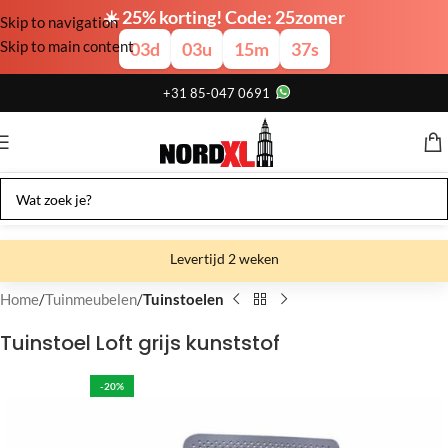
☀️ 25% korting! Code: 25zomer
Skip to navigation
Skip to main content
03
d
03
u
15
m
37
s
+31 85-047 0691
Levertijd 2 weken
Gratis verzending
Home
Tuinmeubelen
Tuinstoelen
Gratis afhalen
Tuinstoel Loft grijs kunststof
Showroom bij fabriek
-20%