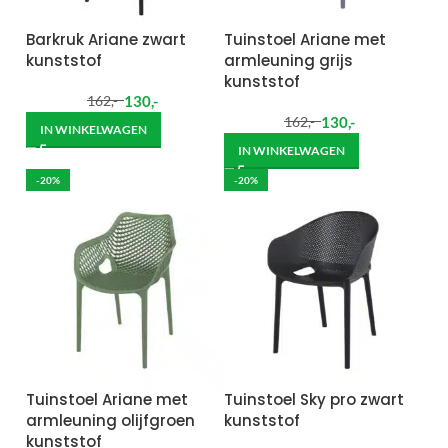
Barkruk Ariane zwart
Tuinstoel Ariane met
kunststof
armleuning grijs
kunststof
130
,-
162
,-
130
,-
162
,-
IN WINKELWAGEN
IN WINKELWAGEN
-20%
-20%
Tuinstoel Ariane met
Tuinstoel Sky pro zwart
armleuning olijfgroen
kunststof
kunststof