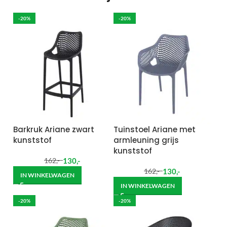
-20%
-20%
Barkruk Ariane zwart
Tuinstoel Ariane met
kunststof
armleuning grijs
kunststof
130
,-
162
,-
130
,-
162
,-
IN WINKELWAGEN
IN WINKELWAGEN
-20%
-20%