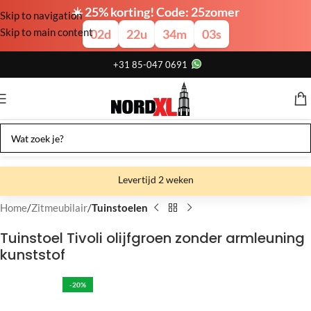
☀️ 25% korting! Code: 25zomer
Skip to navigation
Skip to main content
02
d
22
u
34
m
03
s
+31 85-047 0691
Levertijd 2 weken
Gratis verzending
Home
Zitmeubilair
Tuinstoelen
Gratis afhalen
Tuinstoel Tivoli olijfgroen zonder armleuning
kunststof
Showroom bij fabriek
-20%