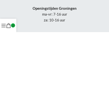
Openingstijden Groningen
ma-vr: 7-16 uur
za: 10-16 uur
0
Openingstijden
Appingedam:
vr: 11-17 uur
za: 10-16 uur
Week 30-32: gesloten
Tel.: +31 50-230 1066
Whatsapp:
+31 85-047 0691
Wijzigingen of status updates uitsluitend via email.