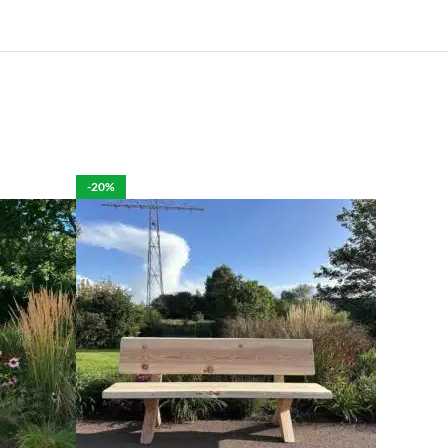
e.
len is het mogelijk om de bestelling tegen betaling
rdelijk voor de eventuele schade aan het product.
-20%
per week in rekening brengen.
 moeten brengen. De kosten hiervan zijn €59 daar