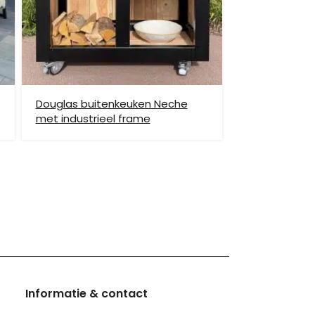
enste locatie te komen, dan dien je dit zelf en op
vraag.
Douglas buitenkeuken Neche
met industrieel frame
hiervoor brengen wij verzendkosten in rekening.
monnikoog en Borkum)
Informatie & contact