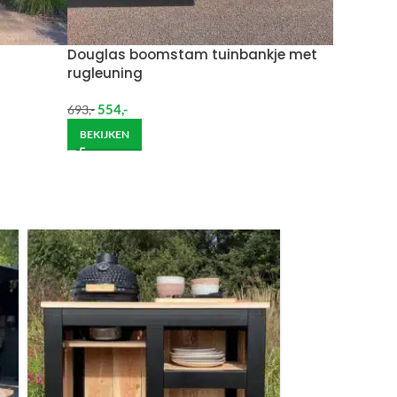
Wil je het meubel gemonteerd hebben op een
Douglas boomstam tuinbankje met
rugleuning
554
,-
693
,-
BEKIJKEN
ndje moet helpen om de goederen op de juiste
itgebreide bezorging op begane grond rekenen wij
et helpen om de goederen op de juiste plek te