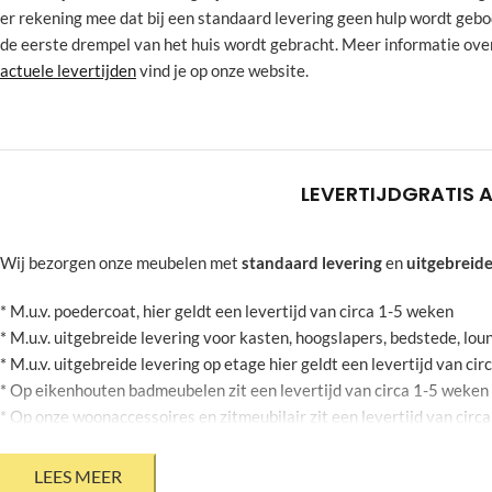
er rekening mee dat bij een standaard levering geen hulp wordt geb
de eerste drempel van het huis wordt gebracht. Meer informatie ove
actuele levertijden
vind je op onze website.
LEVERTIJD
GRATIS 
Wij bezorgen onze meubelen met
standaard levering
en
uitgebreide
* M.u.v. poedercoat, hier geldt een levertijd van circa 1-5 weken
* M.u.v. uitgebreide levering voor kasten, hoogslapers, bedstede, l
* M.u.v. uitgebreide levering op etage hier geldt een levertijd van ci
* Op eikenhouten badmeubelen zit een levertijd van circa 1-5 weken
* Op onze woonaccessoires en zitmeubilair zit een levertijd van circ
* Op stalen bloembakken zit een levertijd van circa 2-6 weken
* Mits jouw agenda dit toelaat