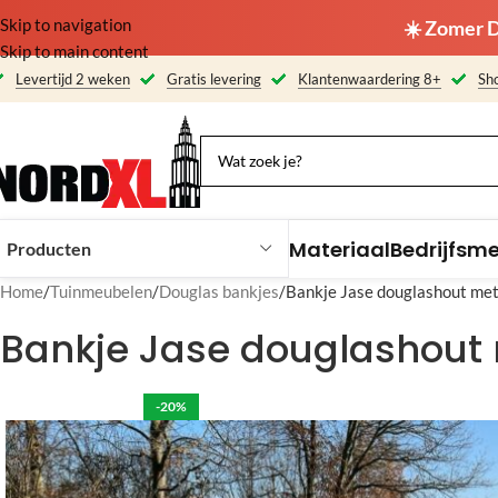
Skip to navigation
☀️ Zomer D
Skip to main content
Levertijd 2 weken
Gratis levering
Klantenwaardering 8+
Sho
Materiaal
Bedrijfsm
Producten
Home
Tuinmeubelen
Douglas bankjes
Bankje Jase douglashout met
Bankje Jase douglashout 
-20%