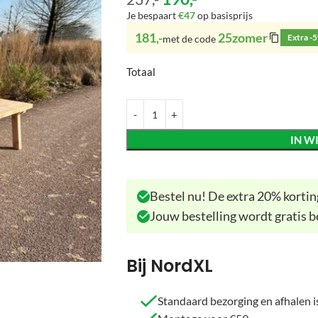
Je bespaart
€47
op basisprijs
181,-
25zomer
Extra -
met de code
Totaal
IN W
Bestel nu! De extra 20% korting
Jouw bestelling wordt gratis b
Bij NordXL
Standaard bezorging en afhalen is