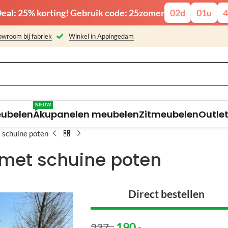
eal: 25% korting! Gebruik code: 25zomer
02
d
01
u
4
wroom bij fabriek
Winkel in Appingedam
NIEUW
eubelen
Akupanelen meubelen
Zitmeubelen
Outle
 schuine poten
met schuine poten
Direct bestellen
190
,-
237
,-