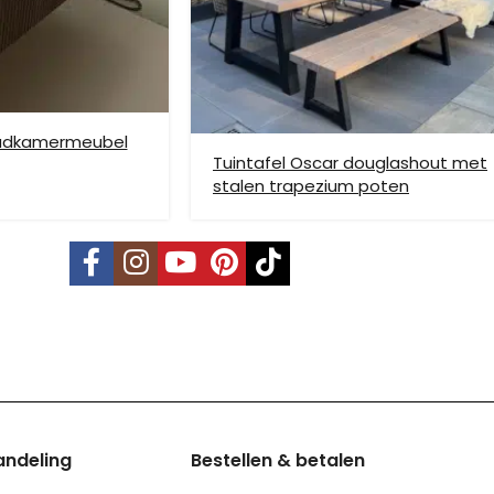
nden is niet mogelijk. Dient je meubel met een verhuislift op de gew
e bezorging op etage rekenen wij hier extra kosten voor, prijs op aan
badkamermeubel
Tuintafel Oscar douglashout met
stalen trapezium poten
vering mogelijk. Kleine pakketten kunnen via DHL verstuurd worden, 
s is per pallet en is op aanvraag.
land, Terschelling, Ameland, Schier
, prijs op aanvraag.
andeling
Bestellen & betalen