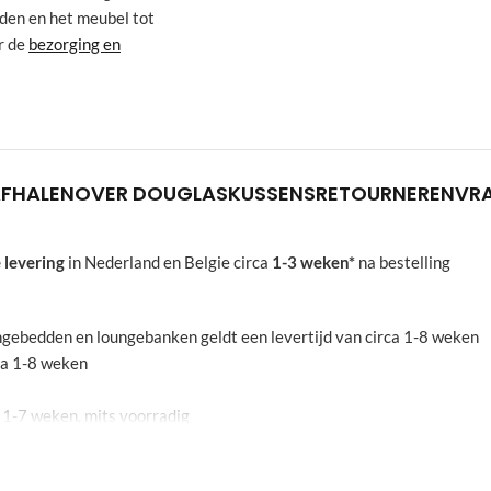
oden en het meubel tot
r de
bezorging en
AFHALEN
OVER DOUGLAS
KUSSENS
RETOURNEREN
VR
 levering
in Nederland en Belgie circa
1-3 weken*
na bestelling
oungebedden en loungebanken geldt een levertijd van circa 1-8 weken
rca 1-8 weken
a 1-7 weken, mits voorradig