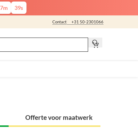
7
m
37
s
Contact
+31 50-2301066
t
Offerte voor maatwerk