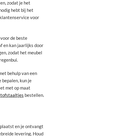
n, zodat je het
nodig hebt bij het
klantenservice voor
 voor de beste
f en kan jaarlijks door
gen, zodat het meubel
 regenbui.
met behulp van een
e bepalen, kun je
eet met op maat
stofstaaltjes
bestellen.
plaatst en je ontvangt
gebreide levering. Houd