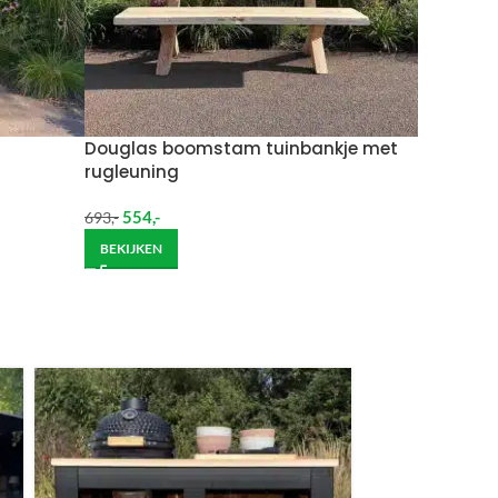
Wil je het meubel gemonteerd hebben op een
Douglas boomstam tuinbankje met
rugleuning
554
,-
693
,-
BEKIJKEN
ndje moet helpen om de goederen op de juiste
itgebreide bezorging op begane grond rekenen wij