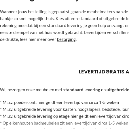
Wanneer jouw bestelling is geplaatst, gaan de meubelmakers aan de 
bankje zo snel mogelijk thuis. Kies uit een standaard of uitgebreide l
rekening mee dat bij een standaard levering je geen hulp ontvangt e
eerste drempel van het huis wordt gebracht. Levertijden verschillen 
de drukte, lees hier meer over
bezorging
.
LEVERTIJD
GRATIS 
Wij bezorgen onze meubelen met
standaard levering
en
uitgebreide
* M.u.v. poedercoat, hier geldt een levertijd van circa 1-5 weken
* M.u.v. uitgebreide levering voor kasten, hoogslapers, bedstede, l
* M.u.v. uitgebreide levering op etage hier geldt een levertijd van ci
* Op eikenhouten badmeubelen zit een levertijd van circa 1-5 weken