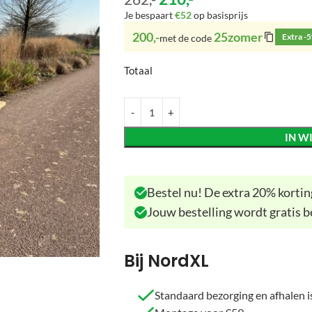
Je bespaart
€52
op basisprijs
200,-
25zomer
Extra -
met de code
Totaal
IN W
Bestel nu! De extra 20% korting
Jouw bestelling wordt gratis b
Bij NordXL
Standaard bezorging en afhalen is