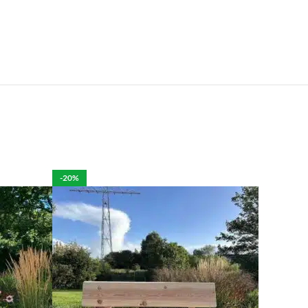
e.
len is het mogelijk om de bestelling tegen betaling
rdelijk voor de eventuele schade aan het product.
-20%
per week in rekening brengen.
 moeten brengen. De kosten hiervan zijn €59 daar