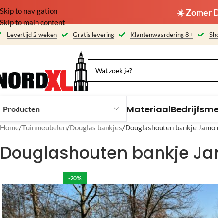
Skip to navigation
☀️ Zomer D
Skip to main content
Levertijd 2 weken
Gratis levering
Klantenwaardering 8+
Sho
Materiaal
Bedrijfsm
Producten
Home
Tuinmeubelen
Douglas bankjes
Douglashouten bankje Jamo 
Douglashouten bankje Ja
-20%