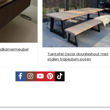
ze verzendmethode te kiezen. Het kan voorkomen dat u een handje mo
nden is niet mogelijk. Dient je meubel met een verhuislift op de gew
e bezorging op etage rekenen wij hier extra kosten voor, prijs op aan
badkamermeubel
Tuintafel Oscar douglashout met
stalen trapezium poten
vering mogelijk. Kleine pakketten kunnen via DHL verstuurd worden, 
s is per pallet en is op aanvraag.
land, Terschelling, Ameland, Schier
, prijs op aanvraag.