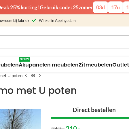
eal: 25% korting! Gebruik code: 25zomer
03
d
17
u
1
wroom bij fabriek
Winkel in Appingedam
NIEUW
eubelen
Akupanelen meubelen
Zitmeubelen
Outle
met U poten
mo met U poten
Direct bestellen
210
,-
262
,-