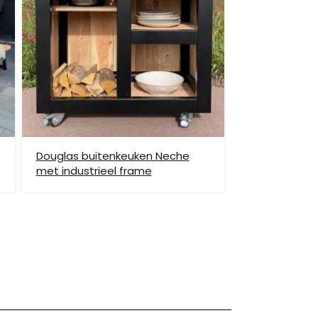
et helpen om de goederen op de juiste plek te
enste locatie te komen, dan dien je dit zelf en op
vraag.
Douglas buitenkeuken Neche
met industrieel frame
hiervoor brengen wij verzendkosten in rekening.
monnikoog en Borkum)