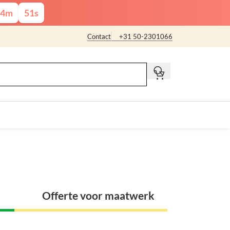
4
m
50
s
Contact
+31 50-2301066
t
Offerte voor maatwerk