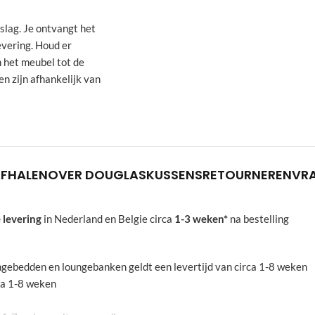
slag. Je ontvangt het
evering. Houd er
n het meubel tot de
en zijn afhankelijk van
AFHALEN
OVER DOUGLAS
KUSSENS
RETOURNEREN
VR
 levering
in Nederland en Belgie circa
1-3 weken*
na bestelling
oungebedden en loungebanken geldt een levertijd van circa 1-8 weken
rca 1-8 weken