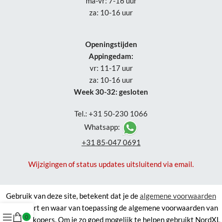
ma-vr: 7-16 uur
za: 10-16 uur
Openingstijden
Appingedam:
vr: 11-17 uur
za: 10-16 uur
Week 30-32: gesloten
Tel.: +31 50-230 1066
Whatsapp:
+31 85-047 0691
Wijzigingen of status updates uitsluitend via email.
Gebruik van deze site, betekent dat je de
algemene voorwaarden
accepteert en waar van toepassing de algemene voorwaarden van
0
derde verkopers. Om je zo goed mogelijk te helpen gebruikt NordXL