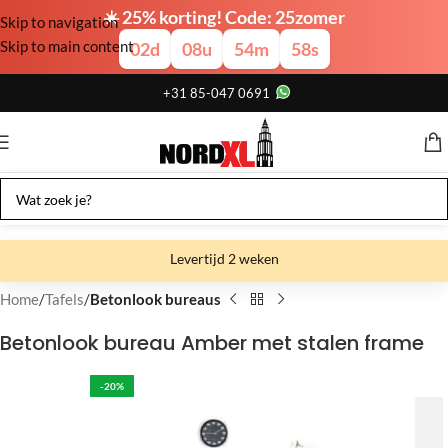
☀️ 25% korting! Code: 25zomer
Skip to navigation
Skip to main content
02
d
08
u
54
m
57
s
+31 85-047 0691
Levertijd 2 weken
Gratis verzending
Home
Tafels
Betonlook bureaus
Gratis afhalen
Betonlook bureau Amber met stalen frame
Showroom bij fabriek
-20%