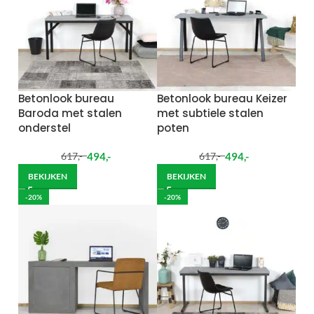
Betonlook bureau
Betonlook bureau Keizer
Baroda met stalen
met subtiele stalen
onderstel
poten
494
,-
494
,-
617
,-
617
,-
BEKIJKEN
BEKIJKEN
-20%
-20%