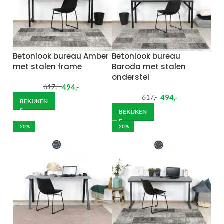
Betonlook bureau Amber
Betonlook bureau
met stalen frame
Baroda met stalen
onderstel
494
,-
617
,-
494
,-
617
,-
BEKIJKEN
BEKIJKEN
-20%
-20%