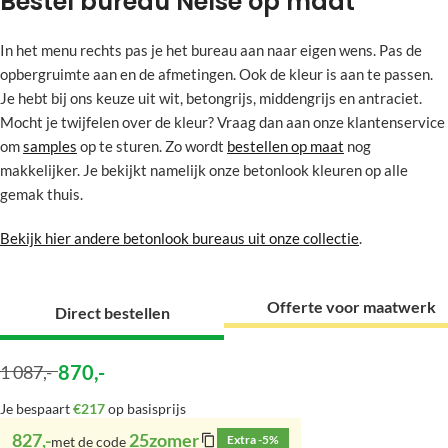
Bestel bureau Nelse op maat
In het menu rechts pas je het bureau aan naar eigen wens. Pas de
opbergruimte aan en de afmetingen. Ook de kleur is aan te passen.
Je hebt bij ons keuze uit wit, betongrijs, middengrijs en antraciet.
Mocht je twijfelen over de kleur? Vraag dan aan onze klantenservice
om
samples
op te sturen. Zo wordt
bestellen op maat
nog
makkelijker. Je bekijkt namelijk onze betonlook kleuren op alle
gemak thuis.
Bekijk hier andere betonlook bureaus uit onze collectie
.
Offerte voor maatwerk
Direct bestellen
870
,-
1 087
,-
Je bespaart
€217
op basisprijs
827,-
25zomer
Extra -5%
met de code