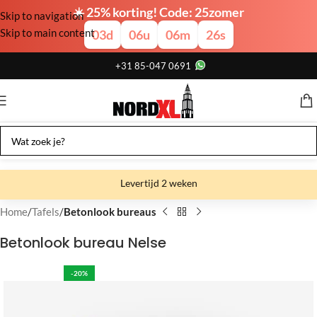
☀️ 25% korting! Code: 25zomer
Skip to navigation
Skip to main content
03
d
06
u
06
m
25
s
+31 85-047 0691
Levertijd 2 weken
Gratis verzending
Home
Tafels
Betonlook bureaus
Gratis afhalen
Betonlook bureau Nelse
Showroom bij fabriek
-20%