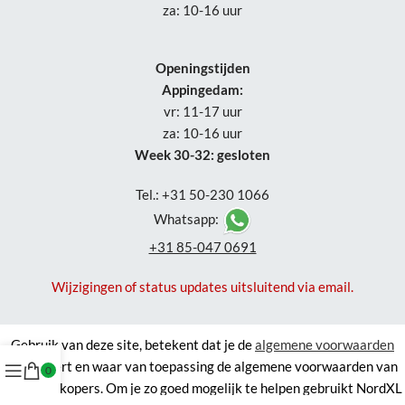
za: 10-16 uur
Openingstijden
Appingedam:
vr: 11-17 uur
za: 10-16 uur
Week 30-32: gesloten
Tel.: +31 50-230 1066
Whatsapp:
+31 85-047 0691
Wijzigingen of status updates uitsluitend via email.
Gebruik van deze site, betekent dat je de
algemene voorwaarden
accepteert en waar van toepassing de algemene voorwaarden van
0
derde verkopers. Om je zo goed mogelijk te helpen gebruikt NordXL