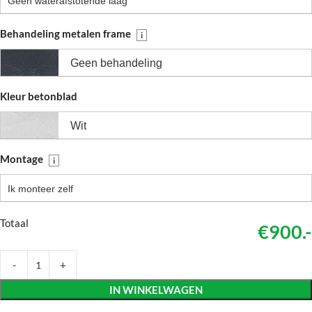
Geen waterafstotende laag
Behandeling metalen frame
i
Geen behandeling
Kleur betonblad
Wit
Montage
i
Ik monteer zelf
Totaal
€900.-
IN WINKELWAGEN