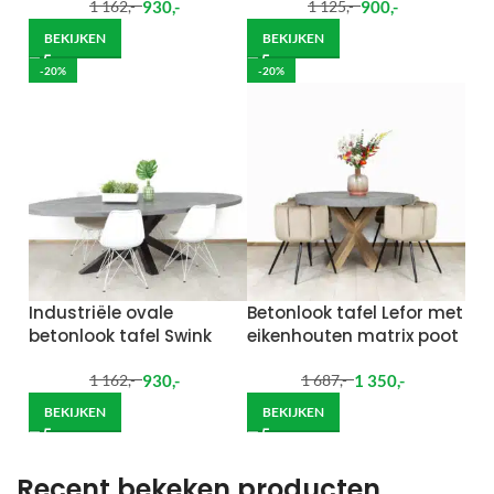
930
,-
900
,-
1 162
,-
1 125
,-
BEKIJKEN
BEKIJKEN
-20%
-20%
Industriële ovale
Betonlook tafel Lefor met
betonlook tafel Swink
eikenhouten matrix poot
930
,-
1 350
,-
1 162
,-
1 687
,-
BEKIJKEN
BEKIJKEN
Recent bekeken producten