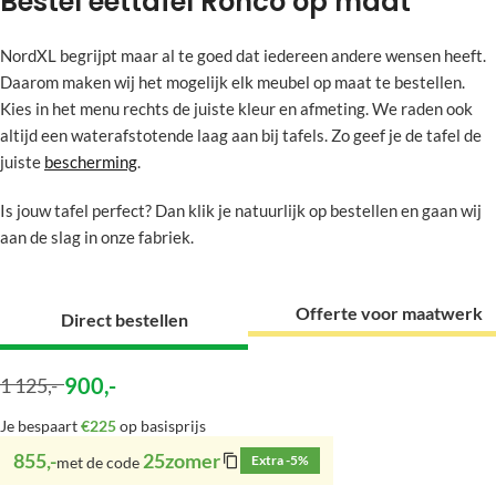
Bestel eettafel Ronco op maat
NordXL begrijpt maar al te goed dat iedereen andere wensen heeft.
Daarom maken wij het mogelijk elk meubel op maat te bestellen.
Kies in het menu rechts de juiste kleur en afmeting. We raden ook
altijd een waterafstotende laag aan bij tafels. Zo geef je de tafel de
juiste
bescherming
.
Is jouw tafel perfect? Dan klik je natuurlijk op bestellen en gaan wij
aan de slag in onze fabriek.
Offerte voor maatwerk
Direct bestellen
900
,-
1 125
,-
Je bespaart
€225
op basisprijs
855,-
25zomer
Extra -5%
met de code