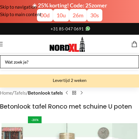
☀️ 25% korting! Code: 25zomer
Skip to navigation
Skip to main content
00
d
10
u
26
m
29
s
+31 85-047 0691
Levertijd 2 weken
Gratis verzending
Home
Tafels
Betonlook tafels
Gratis afhalen
Betonlook tafel Ronco met schuine U poten
Showroom bij fabriek
-20%