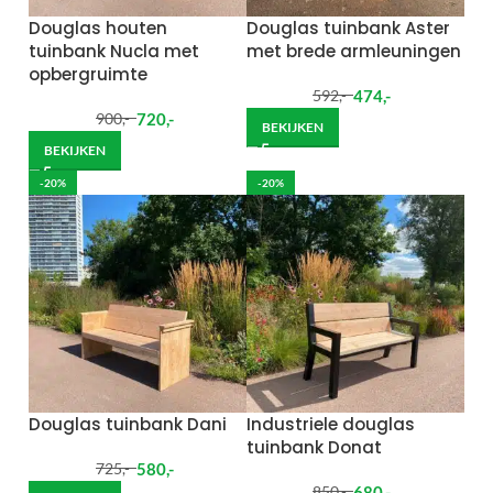
Douglas houten
Douglas tuinbank Aster
tuinbank Nucla met
met brede armleuningen
opbergruimte
474
,-
592
,-
720
,-
900
,-
BEKIJKEN
BEKIJKEN
-20%
-20%
Douglas tuinbank Dani
Industriele douglas
tuinbank Donat
580
,-
725
,-
680
,-
850
,-