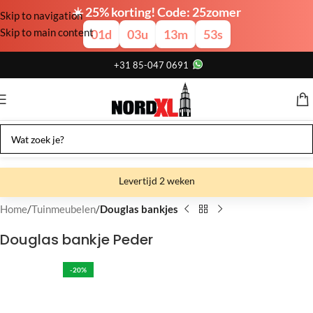
☀️ 25% korting! Code: 25zomer
Skip to navigation
Skip to main content
01
d
03
u
13
m
52
s
+31 85-047 0691
Levertijd 2 weken
Gratis verzending
Home
Tuinmeubelen
Douglas bankjes
Gratis afhalen
Douglas bankje Peder
Showroom bij fabriek
-20%