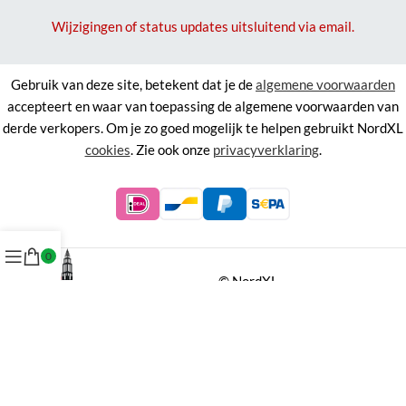
Wijzigingen of status updates uitsluitend via email.
Gebruik van deze site, betekent dat je de
algemene voorwaarden
accepteert en waar van toepassing de algemene voorwaarden van
derde verkopers. Om je zo goed mogelijk te helpen gebruikt NordXL
cookies
. Zie ook onze
privacyverklaring
.
0
©
NordXL
KVK 71338403, BTW NL858676394B01.
Aan de informatie op deze site kunnen geen rechten worden
ontleend.
Alle rechten voorbehouden. Alle prijzen zijn inclusief BTW.