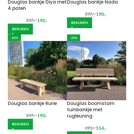
Douglas bankje Diya met
Douglas bankje Nada
4 poten
190
,-
237
,-
190
,-
237
,-
BEKIJKEN
BEKIJKEN
-20%
-20%
Douglas bankje Rune
Douglas boomstam
tuinbankje met
190
,-
rugleuning
237
,-
BEKIJKEN
554
,-
693
,-