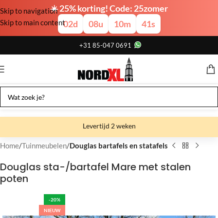
☀️ 25% korting! Code: 25zomer
Skip to navigation
Skip to main content
02
d
08
u
10
m
40
s
+31 85-047 0691
Levertijd 2 weken
Gratis verzending
Home
Tuinmeubelen
Douglas bartafels en statafels
Gratis afhalen
Douglas sta-/bartafel Mare met stalen
poten
Showroom bij fabriek
-20%
NIEUW