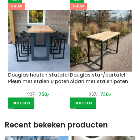
NIEUW
NIEUW
Douglas houten statafel
Douglas sta-/bartafel
Pleun met stalen U poten
Aidan met stalen poten
750
,-
750
,-
937
,-
937
,-
BEKIJKEN
BEKIJKEN
Recent bekeken producten