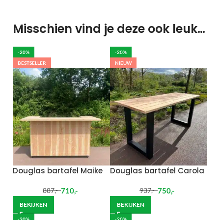
Misschien vind je deze ook leuk…
-20%
-20%
BESTSELLER
NIEUW
Douglas bartafel Maike
Douglas bartafel Carola
710
,-
750
,-
887
,-
937
,-
BEKIJKEN
BEKIJKEN
-20%
-20%