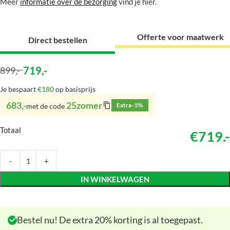
Meer
informatie over de bezorging
vind je hier.
Offerte voor maatwerk
Direct bestellen
719
,-
899
,-
Je bespaart
€180
op basisprijs
683,-
25zomer
Extra -5%
met de code
Totaal
€719.-
IN WINKELWAGEN
Bestel nu! De extra 20% korting is al toegepast.