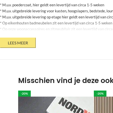
* M.u.v. poedercoat, hier geldt een levertijd van circa 1-5 weken
* M.u.v. uitgebreide levering voor kasten, hoogslapers, bedstede, l
* M.u.v. uitgebreide levering op etage hier geldt een levertijd van ci
* Op eikenhouten badmeubelen zit een levertijd van circa 1-5 weken
* Op onze woonaccessoires en zitmeubilair zit een levertijd van circ
* Op stalen bloembakken zit een levertijd van circa 2-6 weken
* Mits jouw agenda dit toelaat
* Bovenstaande levertijden zijn onder voorbehoud en kunnen geen r
* Levertijden op onze product informatie pagina zijn momenteel niet 
Krappe deadline?
Heb jij een meubel voor een bepaalde datum nodi
door een externe te laten leveren, hierbij is het niet mogelijk om je
Misschien vind je deze oo
Poten die gegalvaniseerd moeten worden hebben een langere levertij
Het is belangrijk om het meubel zelf te controleren op eventuele sch
-20%
-20%
Als je de bestelling bij ons komt afhalen dan dient dit binnen 2 wek