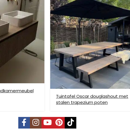
ze verzendmethode te kiezen. Het kan voorkomen dat u een handje mo
nden is niet mogelijk. Dient je meubel met een verhuislift op de gew
e bezorging op etage rekenen wij hier extra kosten voor, prijs op aan
badkamermeubel
Tuintafel Oscar douglashout met
stalen trapezium poten
vering mogelijk. Kleine pakketten kunnen via DHL verstuurd worden, 
s is per pallet en is op aanvraag.