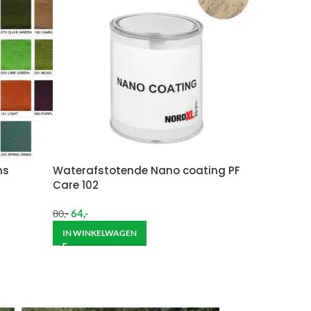
 moeten brengen. De kosten hiervan zijn €59 daar
Wil je het meubel gemonteerd hebben op een
ns
Waterafstotende Nano coating PF
Care 102
64
,-
80
,-
IN WINKELWAGEN
ndje moet helpen om de goederen op de juiste
itgebreide bezorging op begane grond rekenen wij