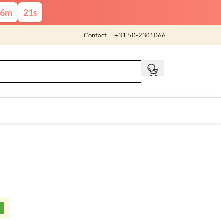
6
m
20
s
Contact
+31 50-2301066
t