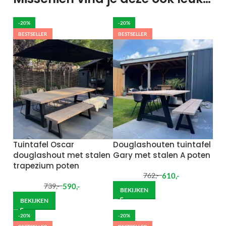
-20%
-20%
BESTSELLER
BESTSELLER
Tuintafel Oscar
Douglashouten tuintafel
douglashout met stalen
Gary met stalen A poten
trapezium poten
610
,-
762
,-
590
,-
739
,-
BEKIJKEN
BEKIJKEN
-20%
-20%