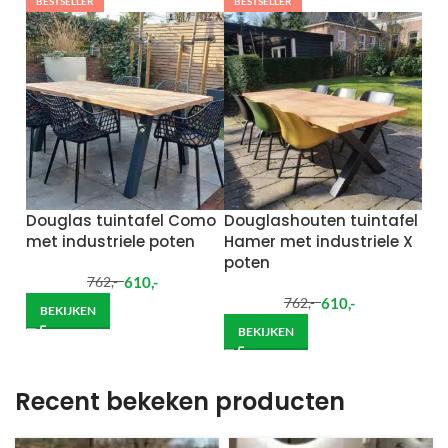
BESTSELLER
BESTSELLER
Douglas tuintafel Como
Douglashouten tuintafel
met industriele poten
Hamer met industriele X
poten
610
,-
762
,-
610
,-
762
,-
BEKIJKEN
BEKIJKEN
Recent bekeken producten