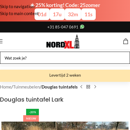
☀️ 25% korting! Code: 25zomer
Skip to navigation
Skip to main content
01
d
17
u
32
m
10
s
+31 85-047 0691
Levertijd 2 weken
Gratis verzending
Home
Tuinmeubelen
Douglas tuintafels
Gratis afhalen
Douglas tuintafel Lark
Showroom bij fabriek
-20%
NIEUW