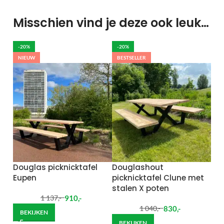
Misschien vind je deze ook leuk…
-20%
-20%
NIEUW
BESTSELLER
Douglas picknicktafel
Douglashout
Eupen
picknicktafel Clune met
stalen X poten
910
,-
1 137
,-
830
,-
1 040
,-
BEKIJKEN
BEKIJKEN