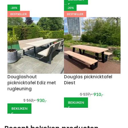
-20%
-20%
BESTSELLER
BESTSELLER
Douglashout
Douglas picknicktafel
picknicktafel Ediz met
Diest
rugleuning
910
,-
1 137
,-
930
,-
1 162
,-
BEKIJKEN
BEKIJKEN