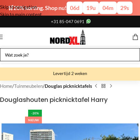
Skip to navigation
🛒20% korting. Shop nu!
06
d
19
u
04
m
28
s
Skip to main content
+31 85-047 0691
Levertijd 2 weken
Gratis verzending
Home
Tuinmeubelen
Douglas picknicktafels
Gratis afhalen
Douglashouten picknicktafel Harry
Showroom bij fabriek
-20%
NIEUW