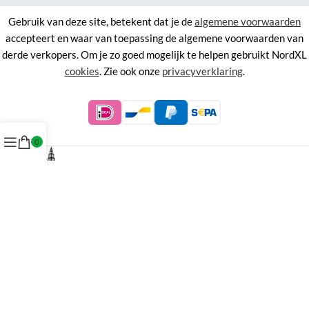
Gebruik van deze site, betekent dat je de
algemene voorwaarden
accepteert en waar van toepassing de algemene voorwaarden van
derde verkopers. Om je zo goed mogelijk te helpen gebruikt NordXL
cookies
. Zie ook onze
privacyverklaring
.
0
©
NordXL
KVK 71338403, BTW NL858676394B01.
Aan de informatie op deze site kunnen geen rechten worden
ontleend.
Alle rechten voorbehouden. Alle prijzen zijn inclusief BTW.
Menu