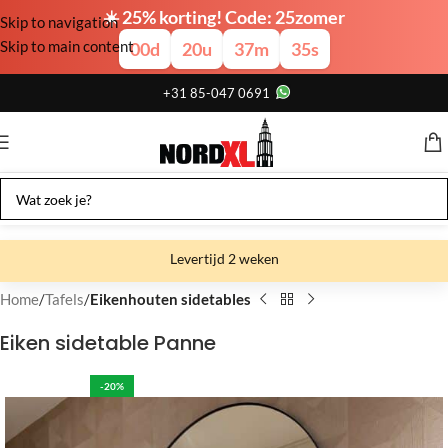
☀️ 25% korting! Code: 25zomer
Skip to navigation
Skip to main content
00
d
20
u
37
m
34
s
+31 85-047 0691
Levertijd 2 weken
Gratis verzending
Home
Tafels
Eikenhouten sidetables
Gratis afhalen
Eiken sidetable Panne
Showroom bij fabriek
-20%