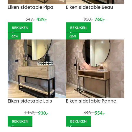
Eiken sidetable Pipa
Eiken sidetable Beau
439
,-
760
,-
549
,-
950
,-
BEKIJKEN
BEKIJKEN
-20%
-20%
Eiken sidetable Lois
Eiken sidetable Panne
930
,-
554
,-
1 162
,-
693
,-
BEKIJKEN
BEKIJKEN