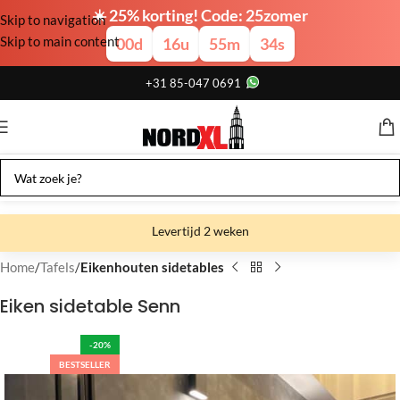
☀️ 25% korting! Code: 25zomer
Skip to navigation
Skip to main content
00
d
16
u
55
m
33
s
+31 85-047 0691
Levertijd 2 weken
Gratis verzending
Home
Tafels
Eikenhouten sidetables
Gratis afhalen
Eiken sidetable Senn
Showroom bij fabriek
-20%
BESTSELLER