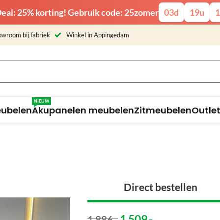
eal: 25% korting! Gebruik code: 25zomer
03
d
19
u
1
wroom bij fabriek
Winkel in Appingedam
NIEUW
eubelen
Akupanelen meubelen
Zitmeubelen
Outle
Direct bestellen
1 509
,-
1 886
,-