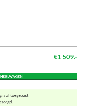
€1 509.-
INKELWAGEN
 is al toegepast.
ezorgd.