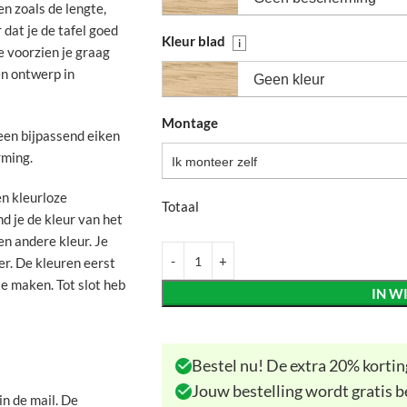
n zoals de lengte,
dat je de tafel goed
Kleur blad
i
 voorzien je graag
en ontwerp in
Geen kleur
Montage
geen bijpassend eiken
rming.
Ik monteer zelf
een kleurloze
Totaal
d je de kleur van het
en andere kleur. Je
er. De kleuren eerst
te maken. Tot slot heb
IN W
Bestel nu! De extra 20% korting
Jouw bestelling wordt gratis b
in de mail. De