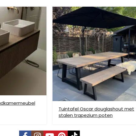
ze verzendmethode te kiezen. Het kan voorkomen dat u een handje mo
nden is niet mogelijk. Dient je meubel met een verhuislift op de gew
e bezorging op etage rekenen wij hier extra kosten voor, prijs op aan
badkamermeubel
Tuintafel Oscar douglashout met
stalen trapezium poten
vering mogelijk. Kleine pakketten kunnen via DHL verstuurd worden, 
s is per pallet en is op aanvraag.