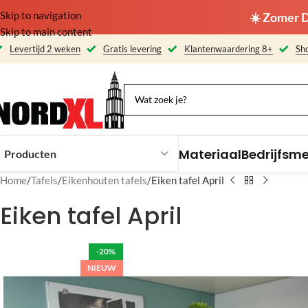
Skip to navigation
☀️ Zomer D
Skip to main content
Levertijd 2 weken
Gratis levering
Klantenwaardering 8+
Sho
Materiaal
Bedrijfsm
Producten
Home
Tafels
Eikenhouten tafels
Eiken tafel April
Eiken tafel April
-20%
NIEUW