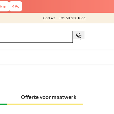
5
m
47
s
Contact
+31 50-2301066
t
Offerte voor maatwerk