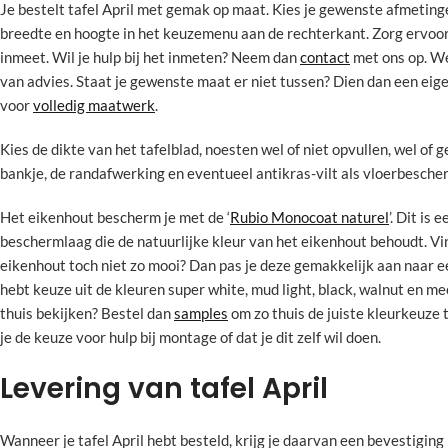
Je bestelt tafel April met gemak op maat. Kies je gewenste afmetinge
breedte en hoogte in het keuzemenu aan de rechterkant. Zorg ervoor 
inmeet. Wil je hulp bij het inmeten? Neem dan
contact
met ons op. We
van advies. Staat je gewenste maat er niet tussen? Dien dan een eig
voor
volledig maatwerk
.
Kies de dikte van het tafelblad, noesten wel of niet opvullen, wel of 
bankje, de randafwerking en eventueel antikras-vilt als vloerbesche
Het eikenhout bescherm je met de ‘
Rubio Monocoat naturel
’. Dit is 
beschermlaag die de natuurlijke kleur van het eikenhout behoudt. Vin
eikenhout toch niet zo mooi? Dan pas je deze gemakkelijk aan naar e
hebt keuze uit de kleuren super white, mud light, black, walnut en me
thuis bekijken? Bestel dan
samples
om zo thuis de juiste kleurkeuze 
je de keuze voor hulp bij montage of dat je dit zelf wil doen.
Levering van tafel April
Wanneer je tafel April hebt besteld, krijg je daarvan een bevestiging 