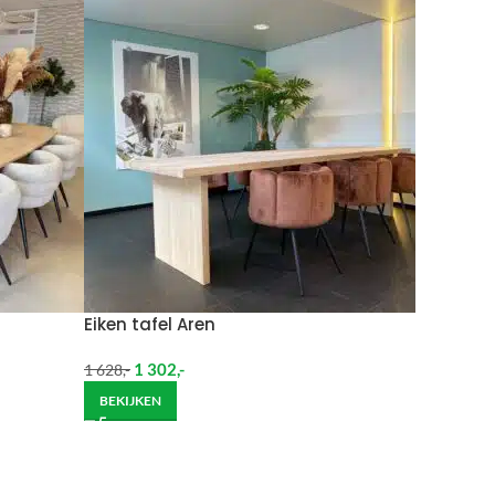
 moeten brengen. De kosten hiervan zijn €59 daar
Wil je het meubel gemonteerd hebben op een
Eiken tafel Aren
1 302
,-
1 628
,-
BEKIJKEN
ndje moet helpen om de goederen op de juiste
itgebreide bezorging op begane grond rekenen wij