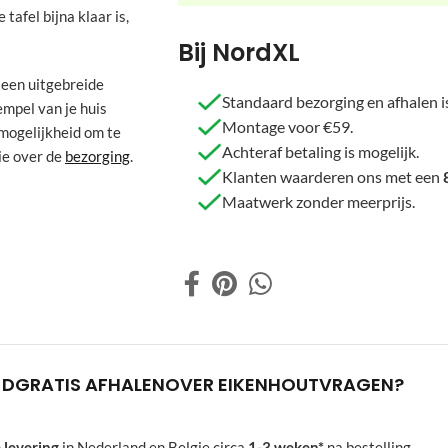
tafel bijna klaar is,
Bij NordXL
f een uitgebreide
Standaard bezorging en afhalen is
empel van je huis
Montage voor €59.
e mogelijkheid om te
Achteraf betaling is mogelijk.
ie over de
bezorging
.
Klanten waarderen ons met een
Maatwerk zonder meerprijs.
JD
GRATIS AFHALEN
OVER EIKENHOUT
VRAGEN?
 levering
in Nederland en Belgie circa
1-3 weken*
na bestelling