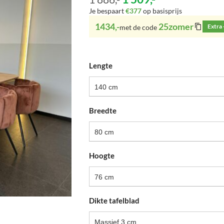
Je bespaart
€377
op basisprijs
1434,-
25zomer
Extra
met de code
Lengte
140 cm
Breedte
80 cm
Hoogte
76 cm
Dikte tafelblad
Massief 3 cm