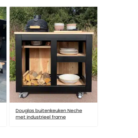
et helpen om de goederen op de juiste plek te
enste locatie te komen, dan dien je dit zelf en op
vraag.
Douglas buitenkeuken Neche
met industrieel frame
hiervoor brengen wij verzendkosten in rekening.