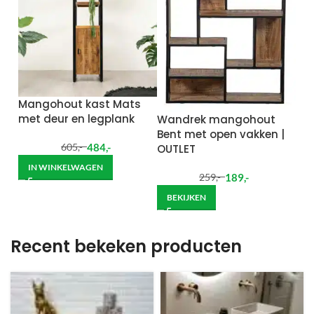
Mangohout kast Mats
met deur en legplank
Wandrek mangohout
Bent met open vakken |
484
,-
OUTLET
605
,-
IN WINKELWAGEN
189
,-
259
,-
BEKIJKEN
Recent bekeken producten