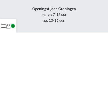
Openingstijden Groningen
ma-vr: 7-16 uur
za: 10-16 uur
0
Openingstijden
Appingedam:
vr: 11-17 uur
za: 10-16 uur
Week 30-32: gesloten
Tel.: +31 50-230 1066
Whatsapp:
+31 85-047 0691
Wijzigingen of status updates uitsluitend via email.