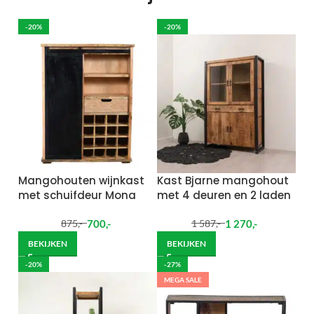
-20%
-20%
Mangohouten wijnkast
Kast Bjarne mangohout
met schuifdeur Mona
met 4 deuren en 2 laden
700
,-
1 270
,-
875
,-
1 587
,-
BEKIJKEN
BEKIJKEN
-20%
-27%
MEGA SALE