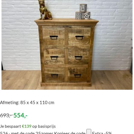
Afmeting: 85 x 45 x 110 cm
554
,-
693
,-
Je bespaart
€139
op basisprijs
526,-
met de code
25zomer
Kopieer de code
Extra -5%