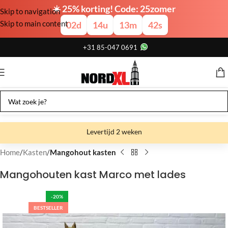
☀️ 25% korting! Code: 25zomer
Skip to navigation
Skip to main content
02
d
14
u
13
m
41
s
+31 85-047 0691
Levertijd 2 weken
Gratis verzending
Home
Kasten
Mangohout kasten
Gratis afhalen
Mangohouten kast Marco met lades
Showroom bij fabriek
-20%
BESTSELLER