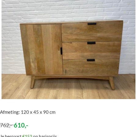
Afmeting: 120 x 45 x 90 cm
610
,-
762
,-
Je bespaart
€152
op basisprijs