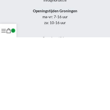
info@nordxl.nl
Openingstijden Groningen
ma-vr: 7-16 uur
za: 10-16 uur
0
Openingstijden
Appingedam:
vr: 11-17 uur
za: 10-16 uur
Week 30-32: gesloten
Tel.: +31 50-230 1066
Whatsapp:
+31 85-047 0691
Wijzigingen of status updates uitsluitend via email.