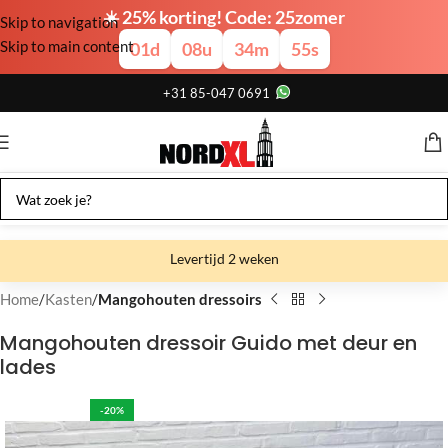
☀️ 25% korting! Code: 25zomer
Skip to navigation
Skip to main content
01
d
08
u
34
m
54
s
+31 85-047 0691
Levertijd 2 weken
Gratis verzending
Home
Kasten
Mangohouten dressoirs
Gratis afhalen
Mangohouten dressoir Guido met deur en
lades
Showroom bij fabriek
-20%