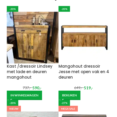
-20%
-20%
Kast /dressoir Lindsey
Mangohout dressoir
met lade en deuren
Jesse met open vak en 4
mangohout
deuren
590
,-
519
,-
737
,-
649
,-
IN WINKELWAGEN
BEKIJKEN
-20%
-27%
NIEUW
MEGA SALE