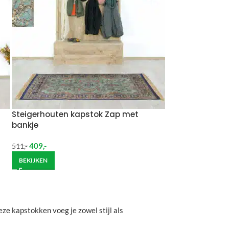
Steigerhouten kapstok Zap met
bankje
409
,-
511
,-
BEKIJKEN
eze kapstokken voeg je zowel stijl als