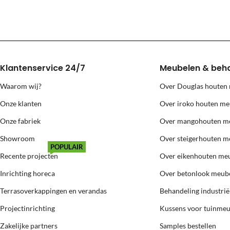
Klantenservice 24/7
Meubelen & beh
Waarom wij?
Over Douglas houten
Onze klanten
Over iroko houten me
Onze fabriek
Over mangohouten m
Showroom
Over steigerhouten m
POPULAIR
Recente projecten
Over eikenhouten me
Inrichting horeca
Over betonlook meub
Terrasoverkappingen en verandas
Behandeling industri
Projectinrichting
Kussens voor tuinme
Zakelijke partners
Samples bestellen