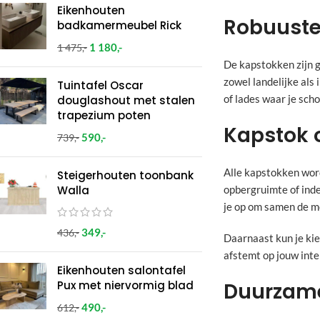
Eikenhouten
Robuuste
badkamermeubel Rick
1 180
,-
1 475
,-
De kapstokken zijn g
zowel landelijke als
Tuintafel Oscar
of lades waar je scho
douglashout met stalen
trapezium poten
Kapstok 
590
,-
739
,-
Alle kapstokken word
Steigerhouten toonbank
Walla
opbergruimte of inde
je op om samen de m
349
,-
436
,-
Daarnaast kun je kie
afstemt op jouw inte
Eikenhouten salontafel
Duurzame
Pux met niervormig blad
490
,-
612
,-