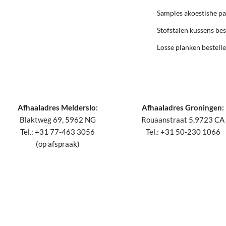
Samples akoestishe p
Stofstalen kussens bes
Losse planken bestell
Afhaaladres Melderslo:
Afhaaladres Groningen:
Blaktweg 69, 5962 NG
Rouaanstraat 5,9723 CA
Tel.: +31 77-463 3056
Tel.: +31 50-230 1066
(op afspraak)