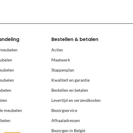
andeling
Bestellen & betalen
 meubelen
Acties
ubelen
Maatwerk
eubelen
Stappenplan
eubelen
Kwaliteit en garantie
ubelen
Bestellen en betalen
elen
Levertijd en verzendkosten
ële meubelen
Bezorgservice
ubelen
Afhaaladressen
Bezorgen in België