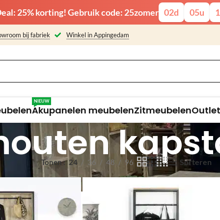
eal: 25% korting! Gebruik code: 25zomer
02
d
05
u
1
wroom bij fabriek
Winkel in Appingedam
NIEUW
eubelen
Akupanelen meubelen
Zitmeubelen
Outle
houten kaps
Sorteren
Tonen
24
36
48
96