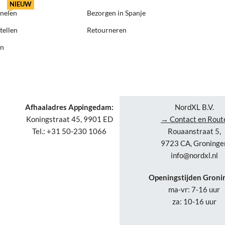
NIEUW
anelen
Bezorgen in Spanje
tellen
Retourneren
en
Afhaaladres Appingedam:
NordXL B.V.
Koningstraat 45, 9901 ED
→ Contact en Rout
Tel.: +31 50-230 1066
Rouaanstraat 5,
9723 CA, Groninge
info@nordxl.nl
Openingstijden Groni
ma-vr: 7-16 uur
za: 10-16 uur