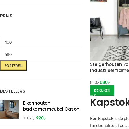
PRIJS
Steigerhouten ka
SORTEREN
industrieel frame
680
,-
850
,-
BESTELLERS
BEKIJKEN
Kapsto
Eikenhouten
badkamermeubel Cason
920
,-
1 150
,-
Een kapstok is de pl
functionaliteit toe aa