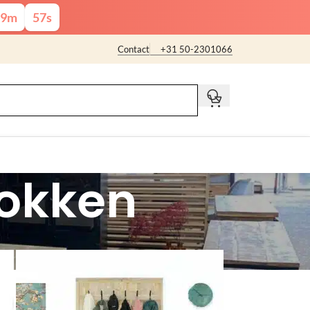
9
m
56
s
Contact
+31 50-2301066
t
tokken