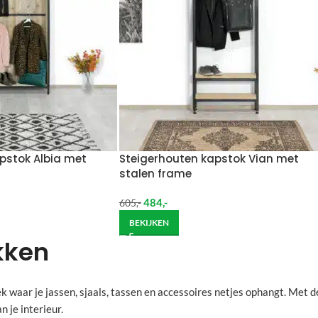
pstok Albia met
Steigerhouten kapstok Vian met
stalen frame
484
,-
605
,-
BEKIJKEN
kken
ek waar je jassen, sjaals, tassen en accessoires netjes ophangt. Met d
n je interieur.