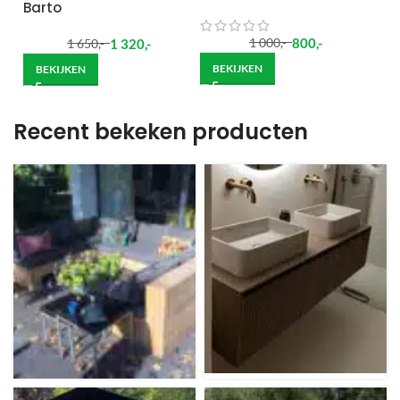
Barto
800
,-
1 320
,-
1 000
,-
1 650
,-
BEKIJKEN
BEKIJKEN
Recent bekeken producten