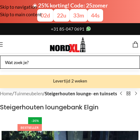
☀️ 25% korting! Code: 25zomer
Skip to navigation
Skip to main content
02
d
22
u
33
m
43
s
+31 85-047 0691
Levertijd 2 weken
Gratis verzending
Home
Tuinmeubelen
Steigerhouten lounge- en tuinsets
Gratis afhalen
Steigerhouten loungebank Elgin
Showroom bij fabriek
-20%
BESTSELLER