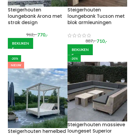
Steigerhouten
Steigerhouten
loungebank Arona met
loungebank Tucson met
strak design
blok armleuningen
770
,-
962
,-
710
,-
887
,-
BEKIJKEN
BEKIJKEN
-20%
-20%
NIEUW
Steigerhouten massieve
loungeset Superior
Steigerhouten hemelbed