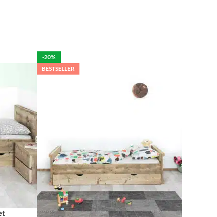
len is het mogelijk om de bestelling tegen betaling
rdelijk voor de eventuele schade aan het product.
-20%
BESTSELLER
per week in rekening brengen.
 moeten brengen. De kosten hiervan zijn €59 daar
Wil je het meubel gemonteerd hebben op een
et