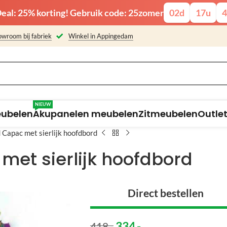
eal: 25% korting! Gebruik code: 25zomer
02
d
17
u
4
wroom bij fabriek
Winkel in Appingedam
NIEUW
eubelen
Akupanelen meubelen
Zitmeubelen
Outle
 Capac met sierlijk hoofdbord
met sierlijk hoofdbord
Direct bestellen
334
,-
418
,-