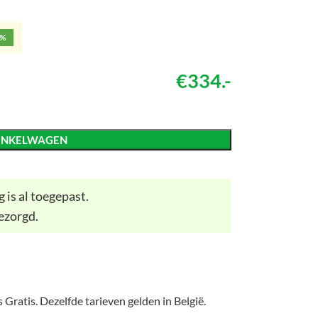
5%
€334.-
INKELWAGEN
 is al toegepast.
ezorgd.
 Gratis. Dezelfde tarieven gelden in België.