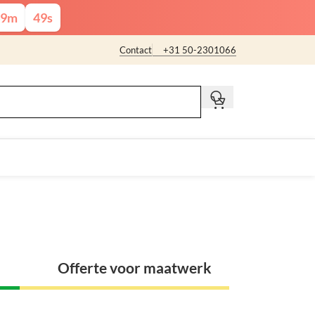
9
m
48
s
Contact
+31 50-2301066
t
Offerte voor maatwerk