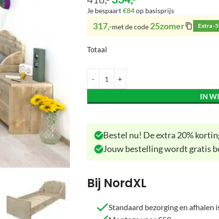
Je bespaart
€84
op basisprijs
317,-
25zomer
Extra -
met de code
Totaal
IN W
Bestel nu! De extra 20% korting
Jouw bestelling wordt gratis b
Bij NordXL
Standaard bezorging en afhalen is