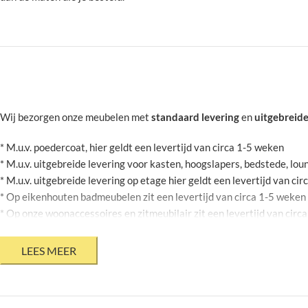
Wij bezorgen onze meubelen met
standaard levering
en
uitgebreide
* M.u.v. poedercoat, hier geldt een levertijd van circa 1-5 weken
* M.u.v. uitgebreide levering voor kasten, hoogslapers, bedstede, l
* M.u.v. uitgebreide levering op etage hier geldt een levertijd van ci
* Op eikenhouten badmeubelen zit een levertijd van circa 1-5 weken
* Op onze woonaccessoires en zitmeubilair zit een levertijd van circ
* Op stalen bloembakken zit een levertijd van circa 2-6 weken
* Mits jouw agenda dit toelaat
* Bovenstaande levertijden zijn onder voorbehoud en kunnen geen r
* Levertijden op onze product informatie pagina zijn momenteel niet 