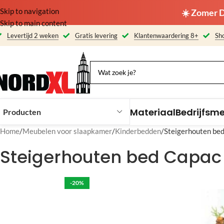
Skip to navigation
☀️ Zomer D
Skip to main content
Levertijd 2 weken
Gratis levering
Klantenwaardering 8+
Sho
Materiaal
Bedrijfsm
Producten
Home
Meubelen voor slaapkamer
Kinderbedden
Steigerhouten bed
Steigerhouten bed Capac 
-20%