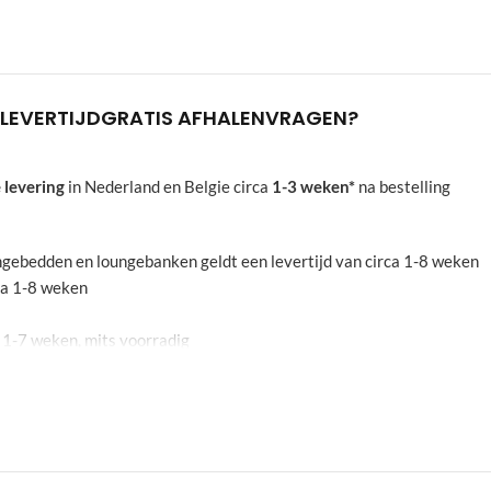
LEVERTIJD
GRATIS AFHALEN
VRAGEN?
 levering
in Nederland en Belgie circa
1-3 weken*
na bestelling
oungebedden en loungebanken geldt een levertijd van circa 1-8 weken
rca 1-8 weken
a 1-7 weken, mits voorradig
echten aan worden ontnomen. De aangegeven weken zijn een indicati
leidend