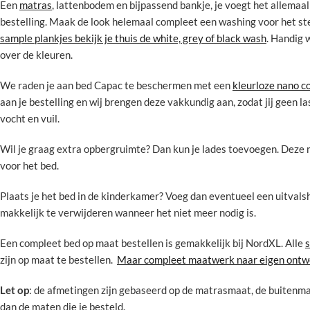
Een
matras
, lattenbodem en bijpassend bankje, je voegt het allemaal
bestelling. Maak de look helemaal compleet een washing voor het st
sample plankjes bekijk je thuis de white, grey of black wash
. Handig 
over de kleuren.
We raden je aan bed Capac te beschermen met een
kleurloze nano c
aan je bestelling en wij brengen deze vakkundig aan, zodat jij geen l
vocht en vuil.
Wil je graag extra opbergruimte? Dan kun je lades toevoegen. Deze 
voor het bed.
Plaats je het bed in de kinderkamer? Voeg dan eventueel een uitvalsh
makkelijk te verwijderen wanneer het niet meer nodig is.
Een compleet bed op maat bestellen is gemakkelijk bij NordXL. Alle
zijn op maat te bestellen.
Maar compleet maatwerk naar eigen ontwe
Let op
: de afmetingen zijn gebaseerd op de matrasmaat, de buitenma
dan de maten die je besteld.