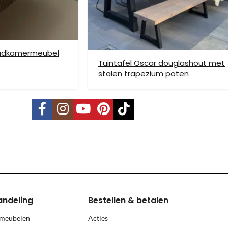
badkamermeubel
Tuintafel Oscar douglashout met
stalen trapezium poten
vering mogelijk. Kleine pakketten kunnen via DHL verstuurd worden, 
s is per pallet en is op aanvraag.
land, Terschelling, Ameland, Schier
, prijs op aanvraag.
andeling
Bestellen & betalen
 meubelen
Acties