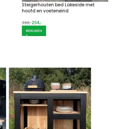
Steigerhouten bed Lakeside met
hoofd en voeteneind
254
,-
318
,-
BEKIJKEN
ndje moet helpen om de goederen op de juiste
itgebreide bezorging op begane grond rekenen wij
et helpen om de goederen op de juiste plek te
enste locatie te komen, dan dien je dit zelf en op
vraag.