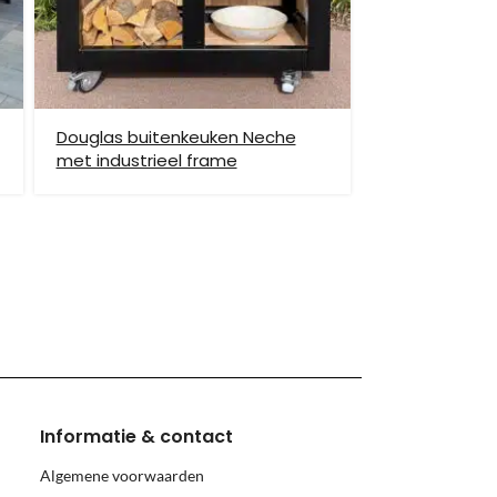
Douglas buitenkeuken Neche
met industrieel frame
hiervoor brengen wij verzendkosten in rekening.
monnikoog en Borkum)
Informatie & contact
Algemene voorwaarden