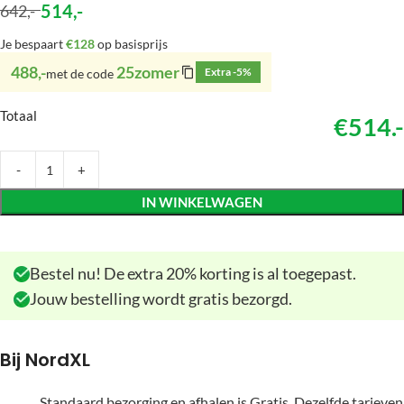
514
,-
642
,-
Je bespaart
€128
op basisprijs
488,-
25zomer
Extra -5%
met de code
Totaal
€514.-
IN WINKELWAGEN
Bestel nu! De extra 20% korting is al toegepast.
Jouw bestelling wordt gratis bezorgd.
Bij NordXL
Standaard bezorging en afhalen is Gratis. Dezelfde tarieven