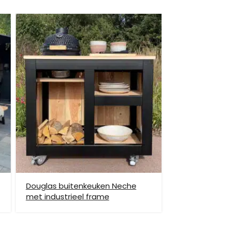
et helpen om de goederen op de juiste plek te
enste locatie te komen, dan dien je dit zelf en op
vraag.
Douglas buitenkeuken Neche
met industrieel frame
hiervoor brengen wij verzendkosten in rekening.