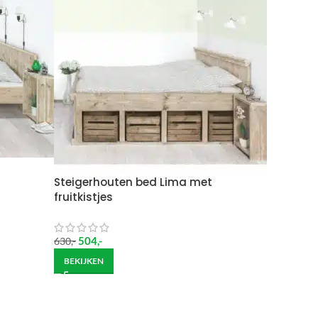
Wil je het meubel gemonteerd hebben op een
Steigerhouten bed Lima met
fruitkistjes
504
,-
630
,-
ndje moet helpen om de goederen op de juiste
BEKIJKEN
itgebreide bezorging op begane grond rekenen wij