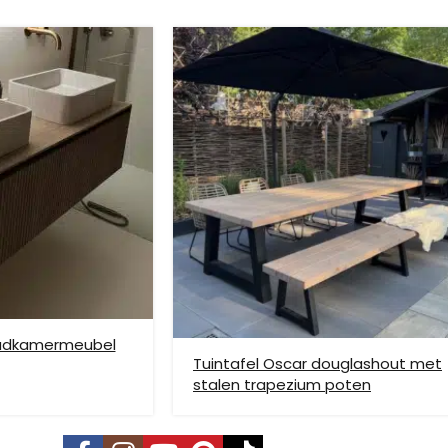
ze verzendmethode te kiezen. Het kan voorkomen dat u een handje mo
nden is niet mogelijk. Dient je meubel met een verhuislift op de gew
e bezorging op etage rekenen wij hier extra kosten voor, prijs op aan
badkamermeubel
Tuintafel Oscar douglashout met
stalen trapezium poten
vering mogelijk. Kleine pakketten kunnen via DHL verstuurd worden, 
s is per pallet en is op aanvraag.