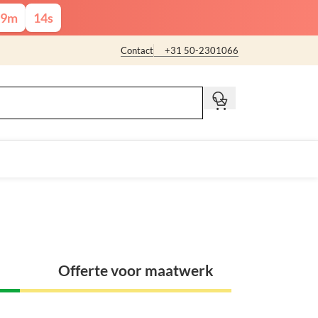
9
m
13
s
Contact
+31 50-2301066
t
Offerte voor maatwerk