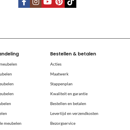
land, Terschelling, Ameland, Schier
, prijs op aanvraag.
andeling
Bestellen & betalen
 meubelen
Acties
ubelen
Maatwerk
eubelen
Stappenplan
eubelen
Kwaliteit en garantie
ubelen
Bestellen en betalen
elen
Levertijd en verzendkosten
ële meubelen
Bezorgservice