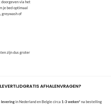
t doorgeven via het
m je bed optimaal
, greywash of
ten zijn dus groter
LEVERTIJD
GRATIS AFHALEN
VRAGEN?
 levering
in Nederland en Belgie circa
1-3 weken*
na bestelling