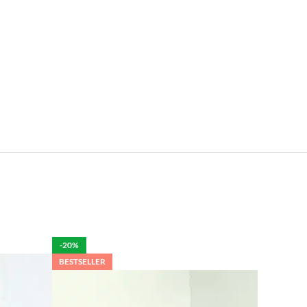
e.
len is het mogelijk om de bestelling tegen betaling
rdelijk voor de eventuele schade aan het product.
-20%
BESTSELLER
per week in rekening brengen.
 moeten brengen. De kosten hiervan zijn €59 daar