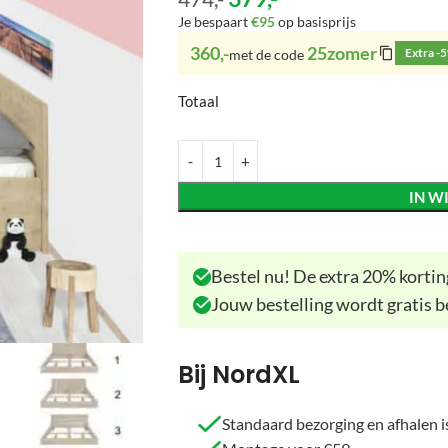
Je bespaart
€95
op basisprijs
360,-
25zomer
Extra -
met de code
Totaal
IN W
Bestel nu! De extra 20% korting
Jouw bestelling wordt gratis b
Bij NordXL
Standaard bezorging en afhalen is