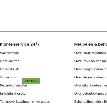
Levering naar eilanden (Texel, Vlie
Voor levering naar bovenstaande eilanden berekenen wij extra kosten
Klantenservice 24/7
Meubelen & beh
Waarom wij?
Over Douglas houten
Onze klanten
Over iroko houten me
Onze fabriek
Over mangohouten m
Showroom
Over steigerhouten m
POPULAIR
Recente projecten
Over eikenhouten me
Inrichting horeca
Over betonlook meub
Terrasoverkappingen en verandas
Behandeling industri