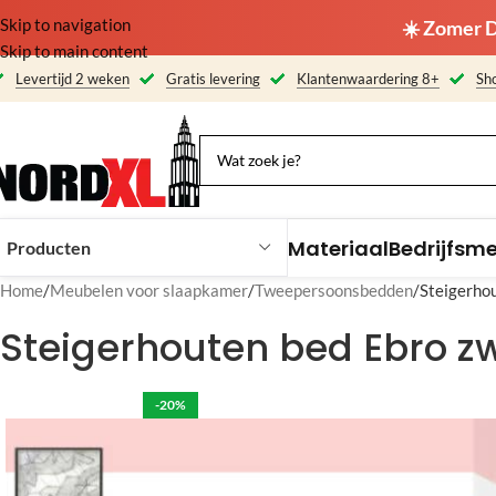
Skip to navigation
☀️ Zomer D
Skip to main content
Levertijd 2 weken
Gratis levering
Klantenwaardering 8+
Sho
Materiaal
Bedrijfsm
Producten
Home
Meubelen voor slaapkamer
Tweepersoonsbedden
Steigerho
Steigerhouten bed Ebro 
-20%