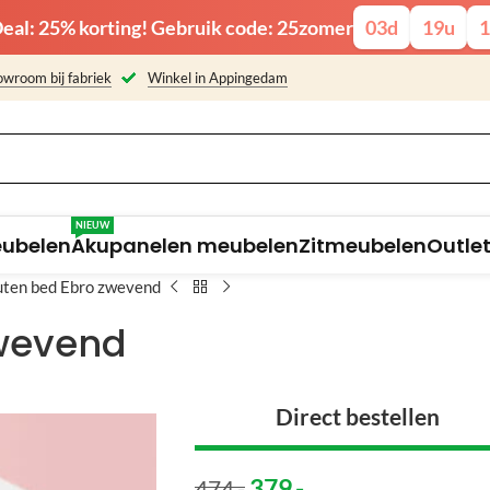
eal: 25% korting! Gebruik code: 25zomer
03
d
19
u
1
wroom bij fabriek
Winkel in Appingedam
NIEUW
eubelen
Akupanelen meubelen
Zitmeubelen
Outle
uten bed Ebro zwevend
zwevend
Direct bestellen
379
,-
474
,-