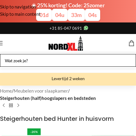
☀️ 25% korting! Code: 25zomer
Skip to navigation
Skip to main content
01
d
04
u
33
m
03
s
+31 85-047 0691
Levertijd 2 weken
Gratis verzending
Home
Meubelen voor slaapkamer
Steigerhouten (half)hoogslapers en bedsteden
Gratis afhalen
Showroom bij fabriek
Steigerhouten bed Hunter in huisvorm
-20%