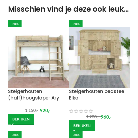
Misschien vind je deze ook leuk…
-20%
-20%
Steigerhouten
Steigerhouten bedstee
(half)hoogslaper Ary
Elko
920
,-
1 150
,-
960
,-
1 200
,-
BEKIJKEN
BEKIJKEN
-20%
-20%