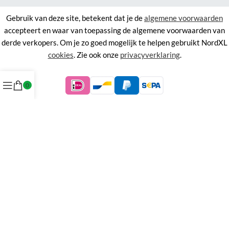
Gebruik van deze site, betekent dat je de
algemene voorwaarden
accepteert en waar van toepassing de algemene voorwaarden van
derde verkopers. Om je zo goed mogelijk te helpen gebruikt NordXL
cookies
. Zie ook onze
privacyverklaring
.
0
©
NordXL
KVK 71338403, BTW NL858676394B01.
Aan de informatie op deze site kunnen geen rechten worden
ontleend.
Alle rechten voorbehouden. Alle prijzen zijn inclusief BTW.
Menu