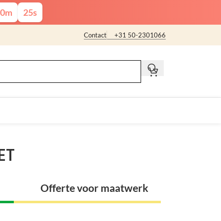
0
m
24
s
Contact
+31 50-2301066
t
ET
Offerte voor maatwerk