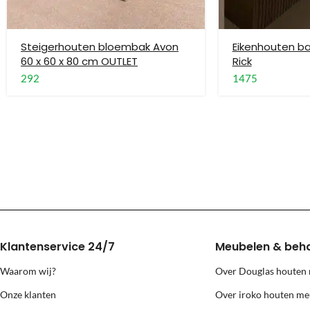
Wij monteren geen stoelen, fauteuils, barkrukken en banken.
Levering buiten Nederland en België
Steigerhouten bloembak Avon
Eikenhouten 
60 x 60 x 80 cm OUTLET
Rick
Voor bestellingen buiten Nederland en België is alleen standaard le
292
1475
Grote meubels worden via een andere transporteur geleverd, deze prij
Levering naar eilanden (Texel, Vlie
Voor levering naar bovenstaande eilanden berekenen wij extra kosten
Klantenservice 24/7
Meubelen & beh
Waarom wij?
Over Douglas houten
Onze klanten
Over iroko houten me