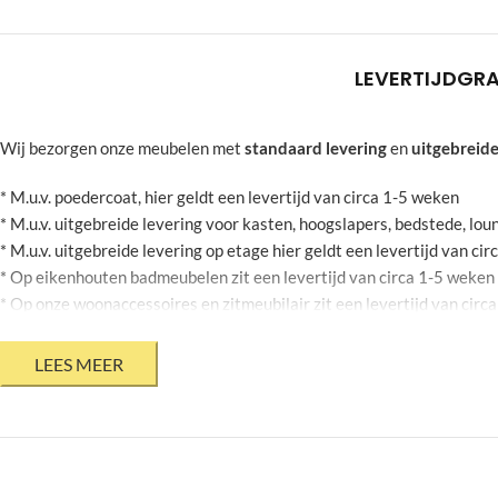
LEVERTIJD
GRA
Wij bezorgen onze meubelen met
standaard levering
en
uitgebreide
* M.u.v. poedercoat, hier geldt een levertijd van circa 1-5 weken
* M.u.v. uitgebreide levering voor kasten, hoogslapers, bedstede, l
* M.u.v. uitgebreide levering op etage hier geldt een levertijd van ci
* Op eikenhouten badmeubelen zit een levertijd van circa 1-5 weken
* Op onze woonaccessoires en zitmeubilair zit een levertijd van circ
* Op stalen bloembakken zit een levertijd van circa 2-6 weken
* Mits jouw agenda dit toelaat
* Bovenstaande levertijden zijn onder voorbehoud en kunnen geen r
* Levertijden op onze product informatie pagina zijn momenteel niet 
Krappe deadline?
Heb jij een meubel voor een bepaalde datum nodi
door een externe te laten leveren, hierbij is het niet mogelijk om je