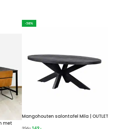
rdelijk voor de eventuele schade aan het product.
-58%
per week in rekening brengen.
 moeten brengen. De kosten hiervan zijn €59 daar
Wil je het meubel gemonteerd hebben op een
Mangohouten salontafel Mila | OUTLET
on met
149
,-
356
,-