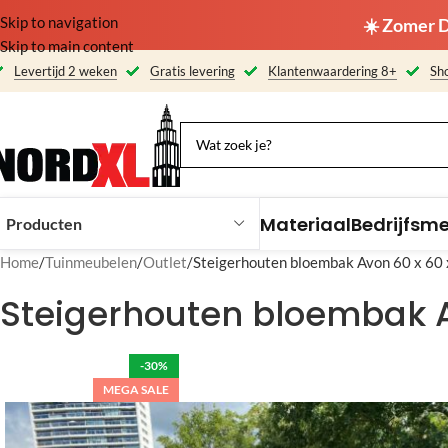
Skip to navigation
☀️ Zomer D
Skip to main content
Levertijd 2 weken
Gratis levering
Klantenwaardering 8+
Sho
Materiaal
Bedrijfsm
Producten
Home
Tuinmeubelen
Outlet
Steigerhouten bloembak Avon 60 x 6
Steigerhouten bloembak A
-30%
MEGA SALE