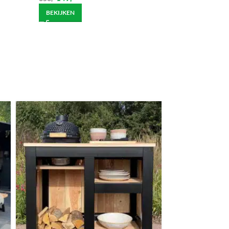
BEKIJKEN
ndje moet helpen om de goederen op de juiste
itgebreide bezorging op begane grond rekenen wij
et helpen om de goederen op de juiste plek te
enste locatie te komen, dan dien je dit zelf en op
vraag.