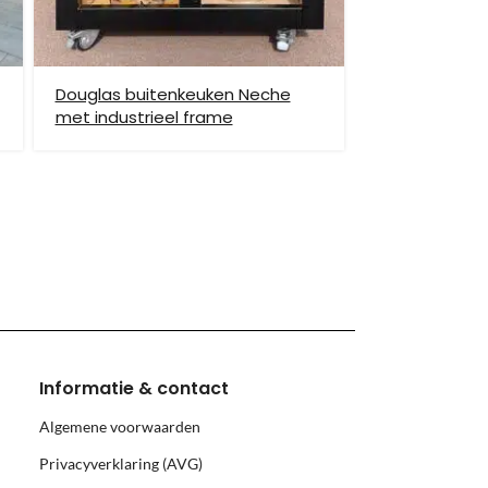
Douglas buitenkeuken Neche
met industrieel frame
hiervoor brengen wij verzendkosten in rekening.
monnikoog en Borkum)
Informatie & contact
Algemene voorwaarden
Privacyverklaring (AVG)