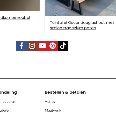
badkamermeubel
Tuintafel Oscar douglashout met
stalen trapezium poten
vering mogelijk. Kleine pakketten kunnen via DHL verstuurd worden, 
s is per pallet en is op aanvraag.
land, Terschelling, Ameland, Schier
, prijs op aanvraag.
andeling
Bestellen & betalen
 meubelen
Acties
ubelen
Maatwerk