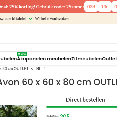
eal: 25% korting! Gebruik code: 25zomer
03
d
13
u
0
wroom bij fabriek
Winkel in Appingedam
NIEUW
eubelen
Akupanelen meubelen
Zitmeubelen
Outle
0 x 80 cm OUTLET
von 60 x 60 x 80 cm OUTL
Direct bestellen
205
,-
292
,-