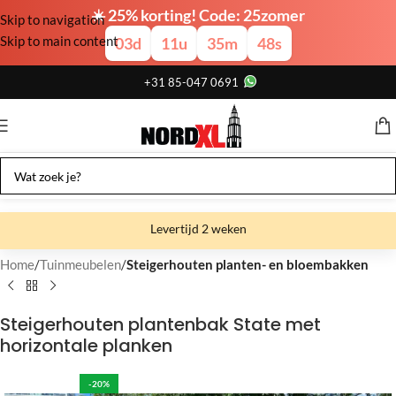
☀️ 25% korting! Code: 25zomer
Skip to navigation
Skip to main content
03
d
11
u
35
m
47
s
+31 85-047 0691
Levertijd 2 weken
Gratis verzending
Home
Tuinmeubelen
Steigerhouten planten- en bloembakken
Gratis afhalen
Steigerhouten plantenbak State met
Showroom bij fabriek
horizontale planken
-20%