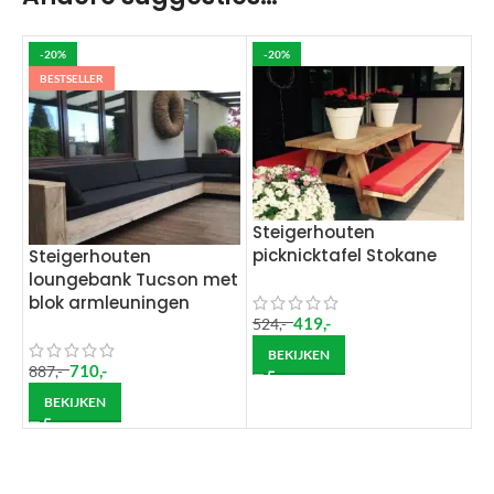
-20%
-20%
BESTSELLER
Steigerhouten
picknicktafel Stokane
Steigerhouten
loungebank Tucson met
blok armleuningen
419
,-
524
,-
BEKIJKEN
710
,-
887
,-
BEKIJKEN