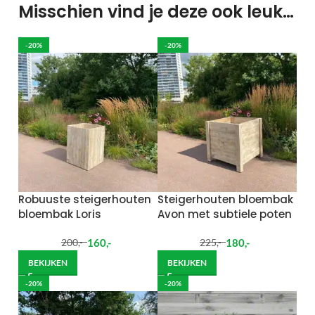
Misschien vind je deze ook leuk…
-20%
-20%
Robuuste steigerhouten
Steigerhouten bloembak
bloembak Loris
Avon met subtiele poten
160
,-
180
,-
200
,-
225
,-
BEKIJKEN
BEKIJKEN
-20%
-20%