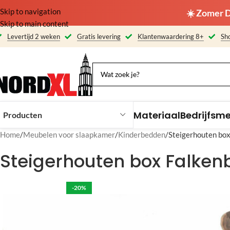
Skip to navigation
☀️ Zomer D
Skip to main content
Levertijd 2 weken
Gratis levering
Klantenwaardering 8+
Sho
Materiaal
Bedrijfsm
Producten
Home
Meubelen voor slaapkamer
Kinderbedden
Steigerhouten box
Steigerhouten box Falkenb
-20%