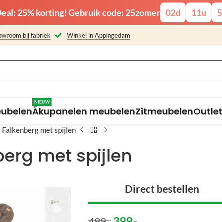
eal: 25% korting! Gebruik code: 25zomer
02
d
11
u
5
wroom bij fabriek
Winkel in Appingedam
NIEUW
eubelen
Akupanelen meubelen
Zitmeubelen
Outle
 Falkenberg met spijlen
erg met spijlen
Direct bestellen
399
,-
499
,-