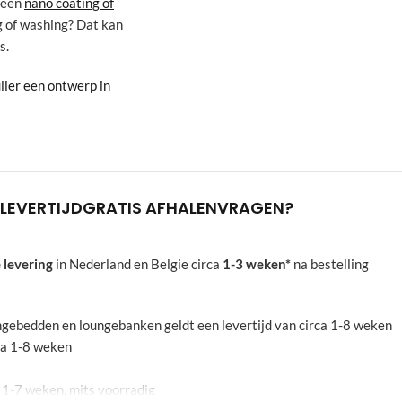
 een
nano coating of
ng of washing? Dat kan
s.
ulier een ontwerp in
LEVERTIJD
GRATIS AFHALEN
VRAGEN?
 levering
in Nederland en Belgie circa
1-3 weken*
na bestelling
oungebedden en loungebanken geldt een levertijd van circa 1-8 weken
rca 1-8 weken
a 1-7 weken, mits voorradig