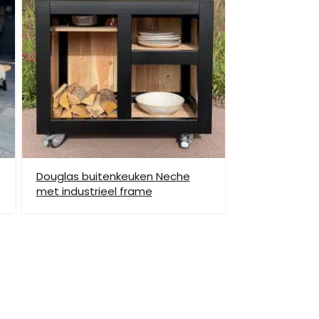
et helpen om de goederen op de juiste plek te
enste locatie te komen, dan dien je dit zelf en op
vraag.
Douglas buitenkeuken Neche
met industrieel frame
hiervoor brengen wij verzendkosten in rekening.
monnikoog en Borkum)