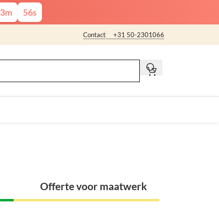
3
m
55
s
Contact
+31 50-2301066
t
Offerte voor maatwerk