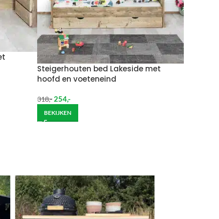
Wil je het meubel gemonteerd hebben op een
et
Steigerhouten bed Lakeside met
hoofd en voeteneind
254
,-
318
,-
BEKIJKEN
ndje moet helpen om de goederen op de juiste
itgebreide bezorging op begane grond rekenen wij