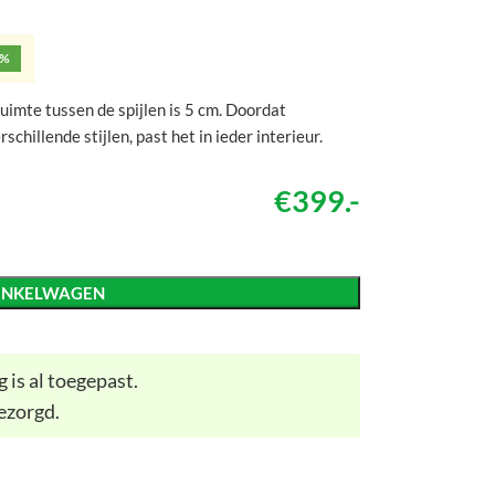
5%
imte tussen de spijlen is 5 cm. Doordat
chillende stijlen, past het in ieder interieur.
€399.-
INKELWAGEN
 is al toegepast.
ezorgd.