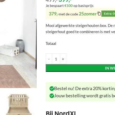
Je bespaart
€100
op basisprijs
379,-
25zomer
Extra -
met de code
Mooi afgewerkte steigerhouten box. De ru
steigerhout goed te combineren is met vers
Totaal
IN W
Bestel nu! De extra 20% korting
Jouw bestelling wordt gratis b
Bij NordXL