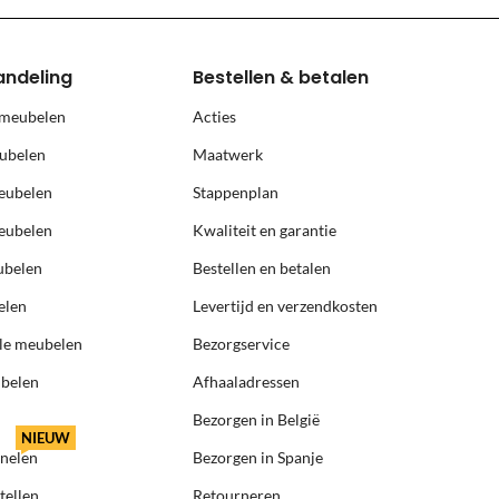
andeling
Bestellen & betalen
 meubelen
Acties
ubelen
Maatwerk
eubelen
Stappenplan
eubelen
Kwaliteit en garantie
ubelen
Bestellen en betalen
elen
Levertijd en verzendkosten
ële meubelen
Bezorgservice
ubelen
Afhaaladressen
Bezorgen in België
NIEUW
anelen
Bezorgen in Spanje
tellen
Retourneren