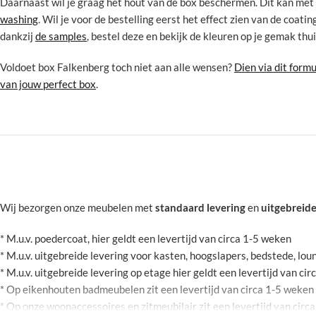
Daarnaast wil je graag het hout van de box beschermen. Dit kan met
washing
. Wil je voor de bestelling eerst het effect zien van de coati
dankzij
de samples
, bestel deze en bekijk de kleuren op je gemak thui
Voldoet box Falkenberg toch niet aan alle wensen?
Dien via dit form
van jouw perfect box
.
Wij bezorgen onze meubelen met
standaard levering
en
uitgebreide
* M.u.v. poedercoat, hier geldt een levertijd van circa 1-5 weken
* M.u.v. uitgebreide levering voor kasten, hoogslapers, bedstede, l
* M.u.v. uitgebreide levering op etage hier geldt een levertijd van ci
* Op eikenhouten badmeubelen zit een levertijd van circa 1-5 weken
* Op onze woonaccessoires en zitmeubilair zit een levertijd van circ