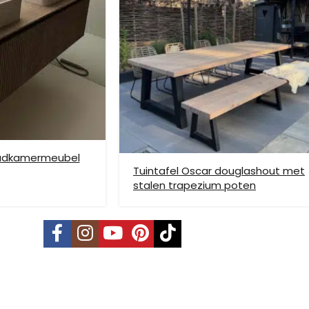
ze verzendmethode te kiezen. Het kan voorkomen dat u een handje mo
nden is niet mogelijk. Dient je meubel met een verhuislift op de gew
e bezorging op etage rekenen wij hier extra kosten voor, prijs op aan
badkamermeubel
Tuintafel Oscar douglashout met
stalen trapezium poten
vering mogelijk. Kleine pakketten kunnen via DHL verstuurd worden, 
s is per pallet en is op aanvraag.
land, Terschelling, Ameland, Schier
, prijs op aanvraag.