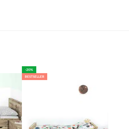
e.
len is het mogelijk om de bestelling tegen betaling
rdelijk voor de eventuele schade aan het product.
-20%
BESTSELLER
per week in rekening brengen.
 moeten brengen. De kosten hiervan zijn €59 daar