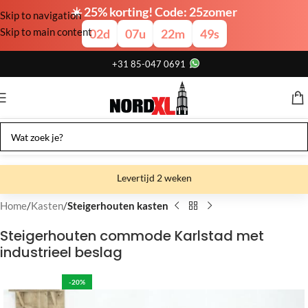
☀️ 25% korting! Code: 25zomer
Skip to navigation
Skip to main content
02
d
07
u
22
m
48
s
+31 85-047 0691
Levertijd 2 weken
Gratis verzending
Home
Kasten
Steigerhouten kasten
Gratis afhalen
Steigerhouten commode Karlstad met
industrieel beslag
Showroom bij fabriek
-20%