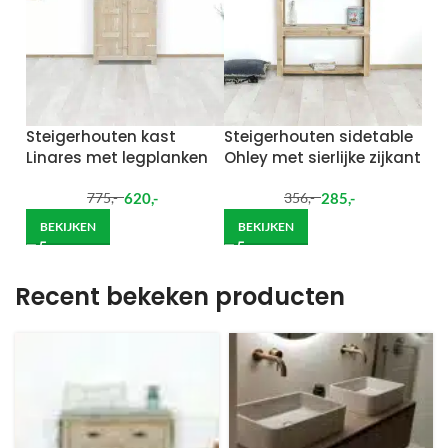
Steigerhouten kast
Steigerhouten sidetable
Linares met legplanken
Ohley met sierlijke zijkant
620
,-
285
,-
775
,-
356
,-
BEKIJKEN
BEKIJKEN
Recent bekeken producten