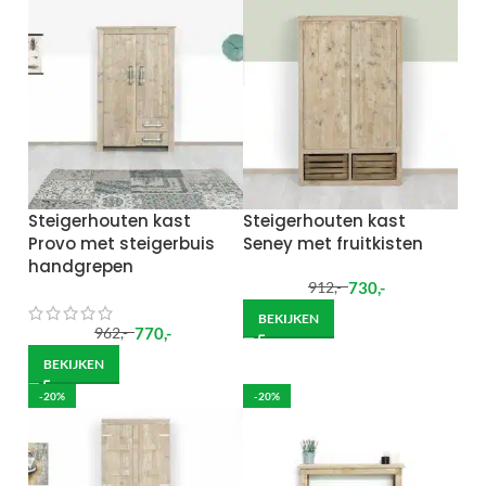
Steigerhouten kast
Steigerhouten kast
Provo met steigerbuis
Seney met fruitkisten
handgrepen
730
,-
912
,-
BEKIJKEN
770
,-
962
,-
BEKIJKEN
-20%
-20%