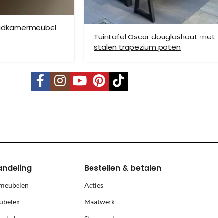
badkamermeubel
Tuintafel Oscar douglashout met
stalen trapezium poten
vering mogelijk. Kleine pakketten kunnen via DHL verstuurd worden, 
s is per pallet en is op aanvraag.
land, Terschelling, Ameland, Schier
, prijs op aanvraag.
andeling
Bestellen & betalen
 meubelen
Acties
ubelen
Maatwerk