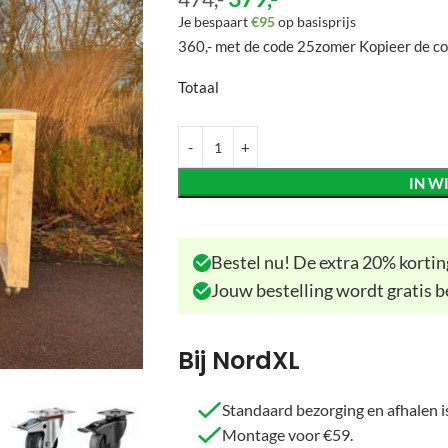
Je bespaart
€95
op basisprijs
360,-
met de code
25zomer
Kopieer de c
Totaal
IN W
Bestel nu! De extra 20% korting
Jouw bestelling wordt gratis b
Bij NordXL
Standaard bezorging en afhalen is
Montage voor €59.