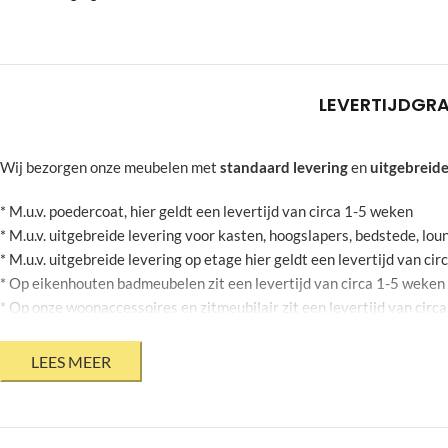
LEVERTIJD
GRA
Wij bezorgen onze meubelen met
standaard levering
en
uitgebreide
* M.u.v. poedercoat, hier geldt een levertijd van circa 1-5 weken
* M.u.v. uitgebreide levering voor kasten, hoogslapers, bedstede, l
* M.u.v. uitgebreide levering op etage hier geldt een levertijd van ci
* Op eikenhouten badmeubelen zit een levertijd van circa 1-5 weken
* Op onze woonaccessoires en zitmeubilair zit een levertijd van circ
* Op stalen bloembakken zit een levertijd van circa 2-6 weken
* Mits jouw agenda dit toelaat
* Bovenstaande levertijden zijn onder voorbehoud en kunnen geen r
* Levertijden op onze product informatie pagina zijn momenteel niet 
Krappe deadline?
Heb jij een meubel voor een bepaalde datum nodi