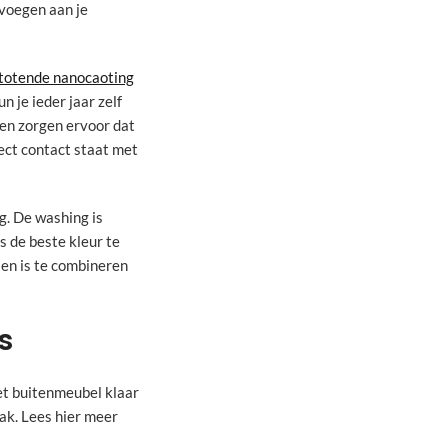
 voegen aan je
totende nanocaoting
 je ieder jaar zelf
en zorgen ervoor dat
ect contact staat met
g. De washing is
s de beste kleur te
 en is te combineren
s
et buitenmeubel klaar
ak. Lees hier meer