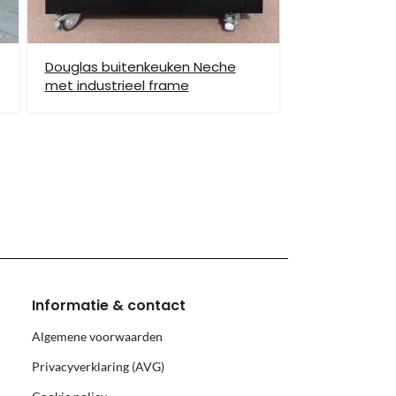
Douglas buitenkeuken Neche
met industrieel frame
hiervoor brengen wij verzendkosten in rekening.
monnikoog en Borkum)
Informatie & contact
Algemene voorwaarden
Privacyverklaring (AVG)