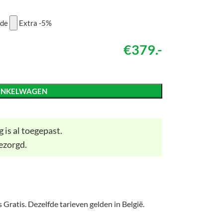
ode
Extra -5%
€379.-
INKELWAGEN
 is al toegepast.
ezorgd.
 Gratis. Dezelfde tarieven gelden in België.