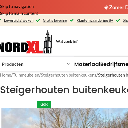
Skip to navigation
☀️ Zomer D
Skip to main content
Levertijd 2 weken
Gratis levering
Klantenwaardering 8+
Sho
Materiaal
Bedrijfsm
Producten
Home
Tuinmeubelen
Steigerhouten buitenkeukens
Steigerhouten 
Steigerhouten buitenkeuk
-20%