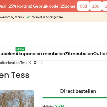
eal: 25% korting! Gebruik code: 25zomer
03
d
20
u
1
wroom bij fabriek
Winkel in Appingedam
NIEUW
eubelen
Akupanelen meubelen
Zitmeubelen
Outle
buitenkeuken Tess
en Tess
Direct bestellen
379
,-
474
,-