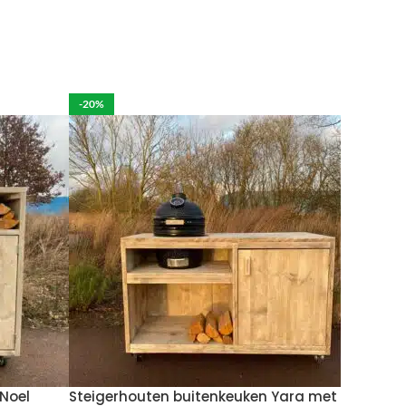
rdelijk voor de eventuele schade aan het product.
-20%
per week in rekening brengen.
 moeten brengen. De kosten hiervan zijn €59 daar
Wil je het meubel gemonteerd hebben op een
Noel
Steigerhouten buitenkeuken Yara met