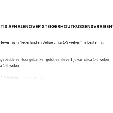
TIS AFHALEN
OVER STEIGERHOUT
KUSSENS
VRAGEN
 levering
in Nederland en Belgie circa
1-3 weken*
na bestelling
oungebedden en loungebanken geldt een levertijd van circa 1-8 weken
rca 1-8 weken
a 1-7 weken, mits voorradig
echten aan worden ontnomen. De aangegeven weken zijn een indicati
leidend
g? Neem even contact op met onze
klantenservice
. In de meeste geval