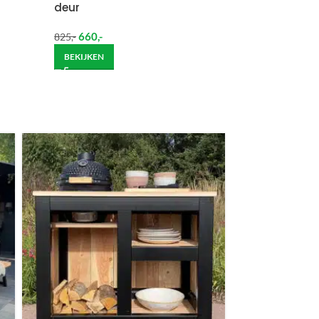
deur
660
,-
825
,-
BEKIJKEN
ndje moet helpen om de goederen op de juiste
itgebreide bezorging op begane grond rekenen wij
et helpen om de goederen op de juiste plek te
enste locatie te komen, dan dien je dit zelf en op
vraag.