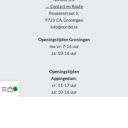
→ Contact en Route
Rouaanstraat 5,
9723 CA, Groningen
info@nordxl.nl
Openingstijden Groningen
ma-vr: 7-16 uur
za: 10-16 uur
Openingstijden
Appingedam:
vr: 11-17 uur
0
za: 10-16 uur
Week 30-32: gesloten
Tel.: +31 50-230 1066
Whatsapp:
+31 85-047 0691