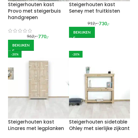
Steigerhouten kast
Steigerhouten kast
Provo met steigerbuis
Seney met fruitkisten
handgrepen
730
,-
912
,-
BEKIJKEN
770
,-
962
,-
BEKIJKEN
-20%
-20%
Steigerhouten kast
Steigerhouten sidetable
Linares met legplanken
Ohley met sierlijke zijkant