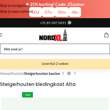
☀️ 25% korting! Code: 25zomer
Skip to navigation
Skip to main content
00
d
07
u
30
m
48
s
+31 85-047 0691
Levertijd 2 weken
Gratis verzending
Home
Kasten
Steigerhouten kasten
Gratis afhalen
Steigerhouten kledingkast Alta
Showroom bij fabriek
-20%