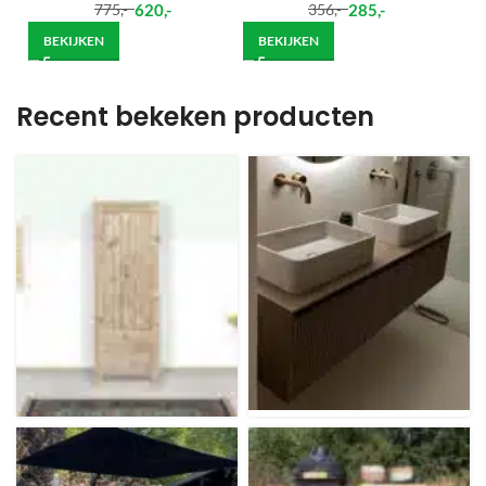
620
,-
285
,-
775
,-
356
,-
BEKIJKEN
BEKIJKEN
Recent bekeken producten