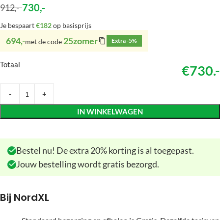
730
,-
912
,-
Je bespaart
€182
op basisprijs
694,-
25zomer
Extra -5%
met de code
Totaal
€730.-
IN WINKELWAGEN
Bestel nu! De extra 20% korting is al toegepast.
Jouw bestelling wordt gratis bezorgd.
Bij NordXL