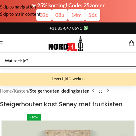
☀️ 25% korting! Code: 25zomer
Skip to navigation
Skip to main content
02
d
08
u
14
m
55
s
+31 85-047 0691
Levertijd 2 weken
Gratis verzending
Home
Kasten
Steigerhouten kledingkasten
Gratis afhalen
Steigerhouten kast Seney met fruitkisten
Showroom bij fabriek
-20%