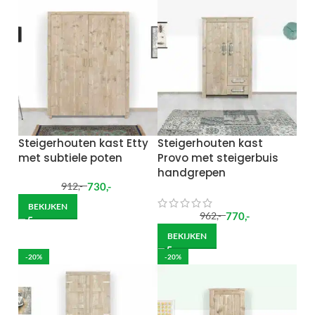
Steigerhouten kast Etty
Steigerhouten kast
met subtiele poten
Provo met steigerbuis
handgrepen
730
,-
912
,-
BEKIJKEN
770
,-
962
,-
BEKIJKEN
-20%
-20%