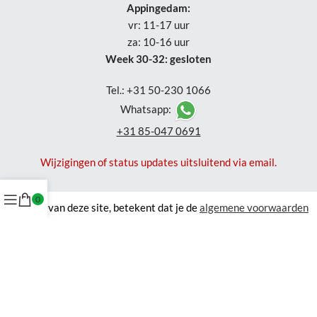
Appingedam:
vr: 11-17 uur
za: 10-16 uur
Week 30-32: gesloten
Tel.: +31 50-230 1066
Whatsapp:
+31 85-047 0691
Wijzigingen of status updates uitsluitend via email.
0
Gebruik van deze site, betekent dat je de
algemene voorwaarden
accepteert en waar van toepassing de algemene voorwaarden van
derde verkopers. Om je zo goed mogelijk te helpen gebruikt NordXL
cookies
. Zie ook onze
privacyverklaring
.