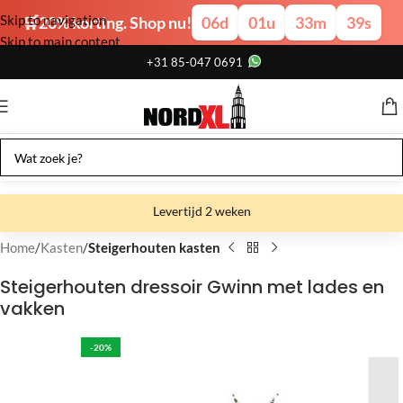
Skip to navigation
🛒20% korting. Shop nu!
06
d
01
u
33
m
38
s
Skip to main content
+31 85-047 0691
Levertijd 2 weken
Gratis verzending
Home
Kasten
Steigerhouten kasten
Gratis afhalen
Steigerhouten dressoir Gwinn met lades en
vakken
Showroom bij fabriek
-20%