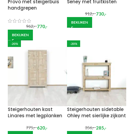
Provo met steigerbuis
Seney met fruitkisten
handgrepen
730
,-
912
,-
BEKIJKEN
770
,-
962
,-
BEKIJKEN
-20%
-20%
Steigerhouten kast
Steigerhouten sidetable
Linares met legplanken
Ohley met sierlijke zijkant
620
,-
285
,-
775
,-
356
,-