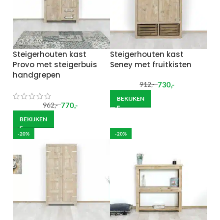
Steigerhouten kast
Steigerhouten kast
Provo met steigerbuis
Seney met fruitkisten
handgrepen
730
,-
912
,-
BEKIJKEN
770
,-
962
,-
BEKIJKEN
-20%
-20%