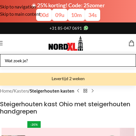
☀️ 25% korting! Code: 25zomer
Skip to navigation
Skip to main content
00
d
09
u
10
m
33
s
+31 85-047 0691
Levertijd 2 weken
Gratis verzending
Home
Kasten
Steigerhouten kasten
Gratis afhalen
Steigerhouten kast Ohio met steigerhouten
handgrepen
Showroom bij fabriek
-20%