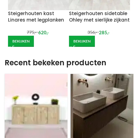
Steigerhouten kast
Steigerhouten sidetable
Linares met legplanken
Ohley met sierlijke zijkant
620
,-
285
,-
775
,-
356
,-
BEKIJKEN
BEKIJKEN
Recent bekeken producten