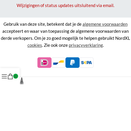
Wijzigingen of status updates uitsluitend via email.
Gebruik van deze site, betekent dat je de
algemene voorwaarden
accepteert en waar van toepassing de algemene voorwaarden van
derde verkopers. Om je zo goed mogelijk te helpen gebruikt NordXL
cookies
. Zie ook onze
privacyverklaring
.
0
©
NordXL
KVK 71338403, BTW NL858676394B01.
Aan de informatie op deze site kunnen geen rechten worden
ontleend.
Alle rechten voorbehouden. Alle prijzen zijn inclusief BTW.