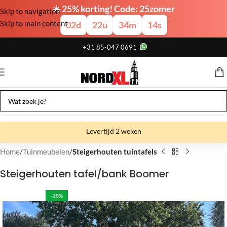
☀️ 25% korting! Code: 25zomer
Skip to navigation
Skip to main content
02
d
22
u
34
m
13
s
+31 85-047 0691
Levertijd 2 weken
Gratis verzending
Home
Tuinmeubelen
Steigerhouten tuintafels
Gratis afhalen
Steigerhouten tafel/bank Boomer
Showroom bij fabriek
-20%