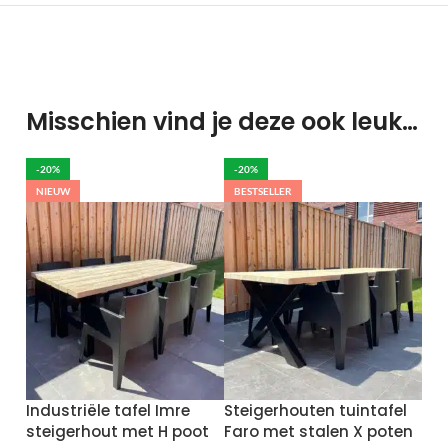
Misschien vind je deze ook leuk…
-20%
-20%
NIEUW
BESTSELLER
Industriële tafel Imre
Steigerhouten tuintafel
steigerhout met H poot
Faro met stalen X poten