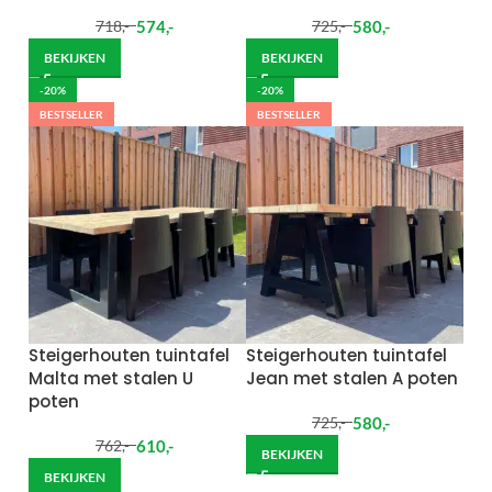
574
,-
580
,-
718
,-
725
,-
BEKIJKEN
BEKIJKEN
-20%
-20%
BESTSELLER
BESTSELLER
Steigerhouten tuintafel
Steigerhouten tuintafel
Malta met stalen U
Jean met stalen A poten
poten
580
,-
725
,-
610
,-
762
,-
BEKIJKEN
BEKIJKEN