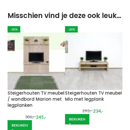
Misschien vind je deze ook leuk…
-20%
-20%
Steigerhouten TV meubel
Steigerhouten TV meubel
/ wandbord Marion met
Mio met legplank
legplanken
234
,-
293
,-
245
,-
306
,-
BEKIJKEN
BEKIJKEN