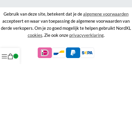
Gebruik van deze site, betekent dat je de
algemene voorwaarden
accepteert en waar van toepassing de algemene voorwaarden van
derde verkopers. Om je zo goed mogelijk te helpen gebruikt NordXL
cookies
. Zie ook onze
privacyverklaring
.
0
©
NordXL
KVK 71338403, BTW NL858676394B01.
Aan de informatie op deze site kunnen geen rechten worden
ontleend.
Alle rechten voorbehouden. Alle prijzen zijn inclusief BTW.
Menu