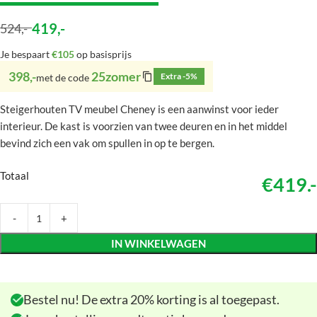
419
,-
524
,-
Je bespaart
€105
op basisprijs
398,-
25zomer
Extra -5%
met de code
Steigerhouten TV meubel Cheney is een aanwinst voor ieder
interieur. De kast is voorzien van twee deuren en in het middel
bevind zich een vak om spullen in op te bergen.
Totaal
€419.-
IN WINKELWAGEN
Bestel nu! De extra 20% korting is al toegepast.