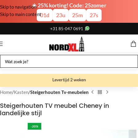
☀️ 25% korting! Code: 25zomer
Skip to navigation
Skip to main content
01
d
23
u
25
m
26
s
+31 85-047 0691
Levertijd 2 weken
Gratis verzending
Home
Kasten
Steigerhouten Tv-meubelen
Gratis afhalen
Steigerhouten TV meubel Cheney in
landelijke stijl
Showroom bij fabriek
-20%