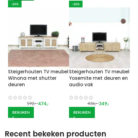
-20%
-20%
Steigerhouten TV meubel
Steigerhouten TV meubel
Winona met shutter
Yosemite met deuren en
deuren
audio vak
474
,-
349
,-
592
,-
436
,-
BEKIJKEN
BEKIJKEN
Recent bekeken producten